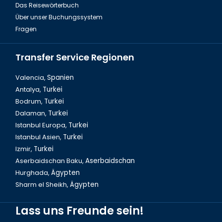
Das Reisewörterbuch
Über unser Buchungssystem
Fragen
Transfer Service Regionen
Valencia,
Spanien
Antalya,
Turkei
Bodrum,
Turkei
Dalyan Tour & Krabbenfischen in der Türkei
Dalaman,
Turkei
Istanbul Europa,
Turkei
Istanbul Asien,
Turkei
Izmir,
Turkei
Aserbaidschan Baku,
Aserbaidschan
Hurghada,
Ägypten
Sharm el Sheikh,
Ägypten
Lass uns Freunde sein!