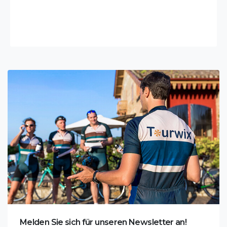
Wo ist das Aspendos Theater und wie kommt man
dorthin?
Das Theater von Aspendos ist eines unserer kulturellen
Erbes, das aus ...
Flitterwochenhotels in Antalya - Wo kann man in Antalya
Flitterwochen verbringen?
Diejenigen, die darüber nachdenken, wo sie ihre
Flitterwochen in Antal...
Antalya Flughafen Altis Resort Hotel Serik Transfer
Flughafen Antalya Serik Altis Resort Hoteltransfer; Es wird
ohne Unter...
Flughafentransfer Antalya Kas
Melden Sie sich für unseren Newsletter an!