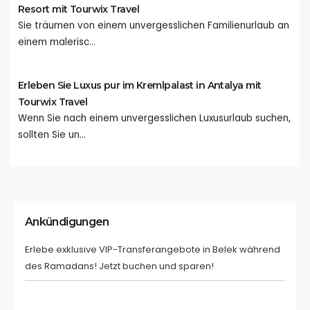
Resort mit Tourwix Travel
Sie träumen von einem unvergesslichen Familienurlaub an
einem malerisc...
Erleben Sie Luxus pur im Kremlpalast in Antalya mit
Tourwix Travel
Wenn Sie nach einem unvergesslichen Luxusurlaub suchen,
sollten Sie un...
Erkunden Sie Antalya: Ihr Leitfaden für einen
reibungslosen Urlaub
Antalya, ein Juwel an der türkischen Riviera, lockt mit
Ankündigungen
seinem strahle...
Erlebe exklusive VIP-Transferangebote in Belek während
des Ramadans! Jetzt buchen und sparen!
Reiseführer für Erstbesucher in Nordzypern
Nordzypern ist eine Region im nördlichen Teil der
Mittelmeerinsel Zype...