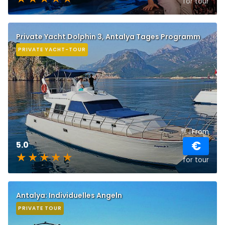
for tour
Private Yacht Dolphin 3, Antalya Tages Programm
PRIVATE YACHT-TOUR
From
€
5.0
for tour
Antalya: Individuelles Angeln
PRIVATE TOUR