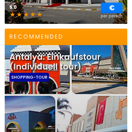
€
5.0
per person
RECOMMENDED
Antalya: Einkaufstour
(Individuell tour)
SHOPPING-TOUR