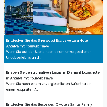
Entdecken Sie das Paradies im Titanic Deluxe Lara: Ein
unvergessliches Urlaubserlebnis
Willkommen im Titanic Deluxe Lara, einem exquisiten
Resort in Antalya,...
Entdecken Sie das Sherwood Exclusive Lara Hotel in
Antalya mit Tourwix Travel
Wenn Sie auf der Suche nach einem unvergesslichen
Urlaubserlebnis an d...
Erleben Sie den ultimativen Luxus im Diamant Luxushotel
in Antalya mit Tourwix Travel
Wenn Sie nach einem unvergleichlichen Aufenthalt in
einem exquisiten A...
Entdecken Sie das Beste des IC Hotels Santai Family