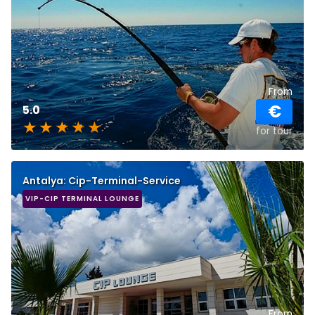
From
€
5.0
for tour
Antalya: Cip-Terminal-Service
VIP-CIP TERMINAL LOUNGE
From