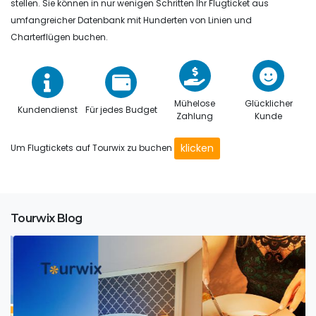
stellen. Sie können in nur wenigen Schritten Ihr Flugticket aus
umfangreicher Datenbank mit Hunderten von Linien und
Charterflügen buchen.
Mühelose
Glücklicher
Kundendienst
Für jedes Budget
Zahlung
Kunde
klicken
Um Flugtickets auf Tourwix zu buchen
Tourwix Blog
Tourwix Travel: Ihr Reisepartner für unvergessliche
Urlaubserlebnisse
Inmitten der atemberaubenden Küstenlandschaft der
türkischen Riviera e...