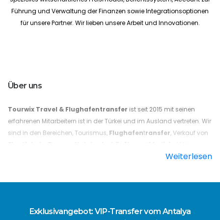
Führung und Verwaltung der Finanzen sowie Integrationsoptionen
für unsere Partner. Wir lieben unsere Arbeit und Innovationen.
Über uns
Tourwix Travel & Flughafentransfer
ist seit 2015 mit seinen
erfahrenen Mitarbeitern ist in der Türkei und im Ausland vertreten. Wir
sind in den Bereichen, Tourismus,
Flughafen
t
ransfer
, Verkauf von
Flugtickets
,
Touren
,
Hotelunterkünfte
und
Medizin
tätig.
Weiterlesen
Warum sollten Sie mit Tourwix einen Reiseplan erstellen? Da
Kundenzufriedenheit und Innovation zu unseren strategischen
Prioritäten gehört. Der 24/7-Service wird insbesondere bei
professioneller Teamarbeit mit Mitarbeitern erbracht, die die
türkische
,
deutsche
,
englische
und
russische
Sprache
Exklusivangebot: VIP-Transfer vom Antalya
beherrschen.