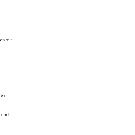
ich mit
ren
e und