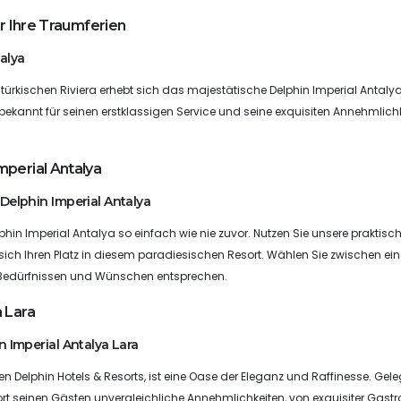
ür Ihre Traumferien
alya
rkischen Riviera erhebt sich das majestätische Delphin Imperial Antalya
ekannt für seinen erstklassigen Service und seine exquisiten Annehmlichk
mperial Antalya
Delphin Imperial Antalya
hin Imperial Antalya so einfach wie nie zuvor. Nutzen Sie unsere praktisc
ich Ihren Platz in diesem paradiesischen Resort. Wählen Sie zwischen ein
en Bedürfnissen und Wünschen entsprechen.
 Lara
n Imperial Antalya Lara
en Delphin Hotels & Resorts, ist eine Oase der Eleganz und Raffinesse. Gele
ort seinen Gästen unvergleichliche Annehmlichkeiten, von exquisiter Gast