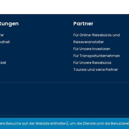
stungen
Partner
er
Für Online-Reisebüros und
dheit
Reiseveranstalter
Für Unsere Investoren
Für Transportunternehmen
cket
Für Unsere Reisebüros
Tourwix und seine Partner
modern UG (Haftungsbeschränkt) Arbeitet mit Übereinstimmenden Geset
here Besuche auf der Website enthalten), um die Dienste und die Benutzere
TOURWİX TURİZM Arbeitet mit Übereinstimmenden Gesetzen der 