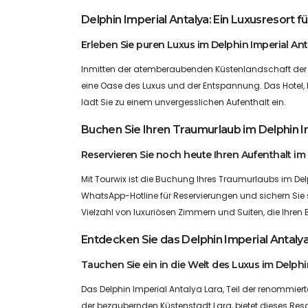
Delphin Imperial Antalya: Ein Luxusresort f
Erleben Sie puren Luxus im Delphin Imperial Ant
Inmitten der atemberaubenden Küstenlandschaft der tü
eine Oase des Luxus und der Entspannung. Das Hotel, b
lädt Sie zu einem unvergesslichen Aufenthalt ein.
Buchen Sie Ihren Traumurlaub im Delphin I
Reservieren Sie noch heute Ihren Aufenthalt im 
Mit Tourwix ist die Buchung Ihres Traumurlaubs im Delp
WhatsApp-Hotline für Reservierungen und sichern Sie s
Vielzahl von luxuriösen Zimmern und Suiten, die Ihr
Entdecken Sie das Delphin Imperial Antalya
Tauchen Sie ein in die Welt des Luxus im Delphi
Das Delphin Imperial Antalya Lara, Teil der renommiert
der bezaubernden Küstenstadt Lara, bietet dieses Res