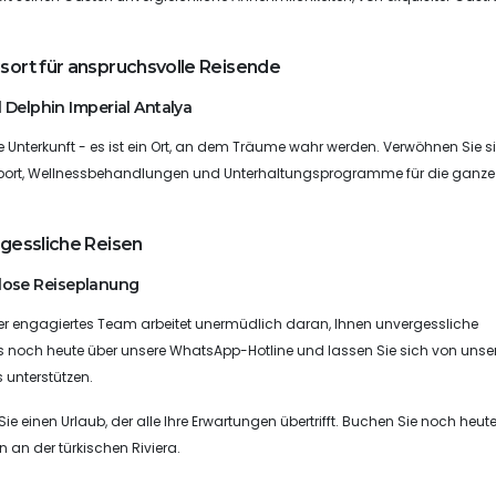
gsort für anspruchsvolle Reisende
Delphin Imperial Antalya
ne Unterkunft - es ist ein Ort, an dem Träume wahr werden. Verwöhnen Sie s
sersport, Wellnessbehandlungen und Unterhaltungsprogramme für die ganze
rgessliche Reisen
slose Reiseplanung
 Unser engagiertes Team arbeitet unermüdlich daran, Ihnen unvergessliche
ns noch heute über unsere WhatsApp-Hotline und lassen Sie sich von unse
 unterstützen.
ie einen Urlaub, der alle Ihre Erwartungen übertrifft. Buchen Sie noch heut
 an der türkischen Riviera.