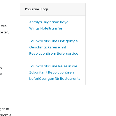
Populare Blogs
Antalya Flughafen Royal
 wie
Wings Hoteltransfer
eiten,
TourwixEats: Eine Einzigartige
Geschmacksreise mit
Revolutionärem Lieferservice
TourwixEats: Eine Reise in die
he
Zukunft mit Revolutionären
er
Lieferlösungen für Restaurants
gen in
ronomie