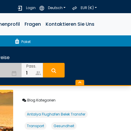
Login
Deutsch
EUR (€)
menprofil
Fragen
Kontaktieren Sie Uns
luggage
Paket
eise
Pass.
people_alt
date_range
Blog Kategorien
Antalya Flughafen Belek Transfer
Transport
Gesundheit