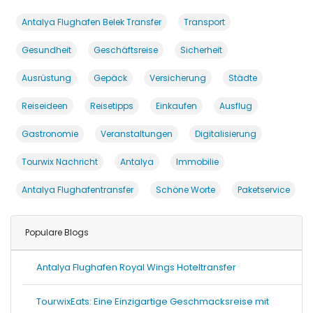
Antalya Flughafen Belek Transfer
Transport
Gesundheit
Geschäftsreise
Sicherheit
Ausrüstung
Gepäck
Versicherung
Städte
Reiseideen
Reisetipps
Einkaufen
Ausflug
Gastronomie
Veranstaltungen
Digitalisierung
Tourwix Nachricht
Antalya
Immobilie
Antalya Flughafentransfer
Schöne Worte
Paketservice
Populare Blogs
Antalya Flughafen Royal Wings Hoteltransfer
TourwixEats: Eine Einzigartige Geschmacksreise mit