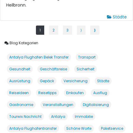
Heilbronn.
Städte
1
2
3
⟩
⟫
Blog Kategorien
Antalya Flughafen Belek Transfer
Transport
Gesundheit
Geschäftsreise
Sicherheit
Ausrüstung
Gepäck
Versicherung
Städte
Reiseideen
Reisetipps
Einkaufen
Ausflug
Gastronomie
Veranstaltungen
Digitalisierung
Tourwix Nachricht
Antalya
Immobilie
Antalya Flughafentransfer
Schöne Worte
Paketservice