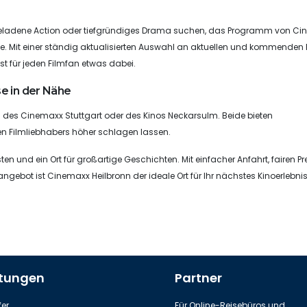
sgeladene Action oder tiefgründiges Drama suchen, das Programm von C
me. Mit einer ständig aktualisierten Auswahl an aktuellen und kommenden 
t für jeden Filmfan etwas dabei.
e in der Nähe
des Cinemaxx Stuttgart oder des Kinos Neckarsulm. Beide bieten
en Filmliebhabers höher schlagen lassen.
ten und ein Ort für großartige Geschichten. Mit einfacher Anfahrt, fairen Pr
gebot ist Cinemaxx Heilbronn der ideale Ort für Ihr nächstes Kinoerlebnis
stungen
Partner
er
Für Online-Reisebüros und