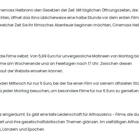
nemaxx Heilbronn den Gesetzen der Zeit. Mit täglichen Öffnungszeiten, die
n, öffnet das Kino üblicherweise eine halbe Stunde vor dem ersten Fil
 welcher Zeit Sie Ihr filmisches Abenteuer beginnen möchten, Cinemaxx Hei
e die Filme selbst. Von 5,99 Euro für unvergessliche Matineen von Montag bi
Filme am Wochenende und an Feiertagen nach 17 Uhr. Zwischen diesen
ie auf der Website einsehen können.
en Mittwoch für nur 5 Euro, bei der Sie einen Film vor seinem offiziellen Sta
ra jeden Montag besuchen, um besondere Filme für nur 6 Euro zu genießen
eingeräumt. Es gibt eine tiefe Leidenschaft für Arthauskino - Filme, die du
ert und ihre gesellschaftskritischen Themen glänzen. Im vielfältigen Arth
s, Ländern und Epochen.