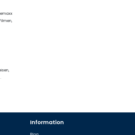
inemaxx
Filmen,
eisen,
.
Information
Blog