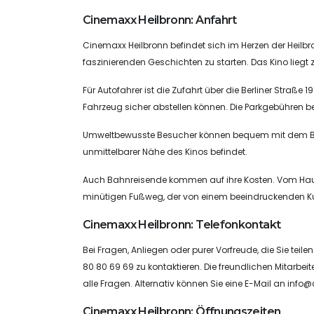
Cinemaxx Heilbronn: Anfahrt
Cinemaxx Heilbronn befindet sich im Herzen der Heilbron
faszinierenden Geschichten zu starten. Das Kino liegt 
Für Autofahrer ist die Zufahrt über die Berliner Straße 
Fahrzeug sicher abstellen können. Die Parkgebühren b
Umweltbewusste Besucher können bequem mit dem Bus anr
unmittelbarer Nähe des Kinos befindet.
Auch Bahnreisende kommen auf ihre Kosten. Vom Haup
minütigen Fußweg, der von einem beeindruckenden Ku
Cinemaxx Heilbronn: Telefonkontakt
Bei Fragen, Anliegen oder purer Vorfreude, die Sie tei
80 80 69 69 zu kontaktieren. Die freundlichen Mitarbe
alle Fragen. Alternativ können Sie eine E-Mail an
info@
Cinemaxx Heilbronn: Öffnungszeiten