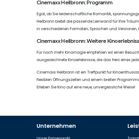
Cinemaxx Heilbronn: Programm
Egal, ob Sie leidenschaftliche Romantik, spannung
Heilbronn bietet die passende Leinwand für Ihre Träu
in verschiedenen Formaten, Sprachen und Versionen, is
Cinemaxx Heilbronn: Weitere Kinoerlebniss
Für noch mehr Kinomagie empfehlen wir einen Besuch 
ausgezeichnete Kinoerlebnisse, die das Herz eines jed
Cinemaxx Heilbronn ist ein Treffpunkt für Kinoenthusias
flexiblen Öffnungszeiten und einem breiten Programman
Erleben Sie Kino auf eine neue, unvergessliche Weise!
Unternehmen
Lei
Unser Firmenprofil
Transf