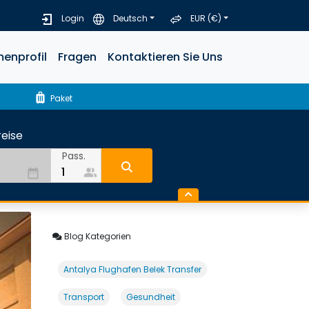
Login
Deutsch
EUR (€)
menprofil
Fragen
Kontaktieren Sie Uns
luggage
Paket
eise
Pass.
people_alt
date_range
Blog Kategorien
Antalya Flughafen Belek Transfer
Transport
Gesundheit