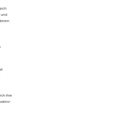
 sich
m und
lbronn
s
rt
.
rch ihre
auskino-