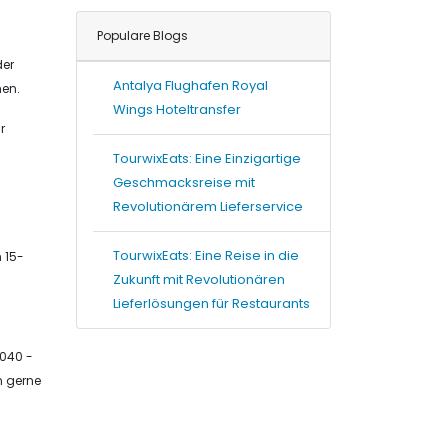
Populare Blogs
der
Antalya Flughafen Royal
hen.
Wings Hoteltransfer
r
TourwixEats: Eine Einzigartige
Geschmacksreise mit
Revolutionärem Lieferservice
TourwixEats: Eine Reise in die
 15-
Zukunft mit Revolutionären
Lieferlösungen für Restaurants
 040 -
n gerne