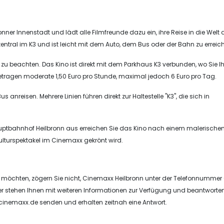
ner Innenstadt und lädt alle Filmfreunde dazu ein, ihre Reise in die Welt 
zentral im K3 und ist leicht mit dem Auto, dem Bus oder der Bahn zu erreic
19 zu beachten. Das Kino ist direkt mit dem Parkhaus K3 verbunden, wo Sie Ih
etragen moderate 1,50 Euro pro Stunde, maximal jedoch 6 Euro pro Tag.
eisen. Mehrere Linien führen direkt zur Haltestelle "K3", die sich in
tbahnhof Heilbronn aus erreichen Sie das Kino nach einem malerischen
lturspektakel im Cinemaxx gekrönt wird.
len möchten, zögern Sie nicht, Cinemaxx Heilbronn unter der Telefonnummer
iter stehen Ihnen mit weiteren Informationen zur Verfügung und beantworte
cinemaxx.de
senden und erhalten zeitnah eine Antwort.