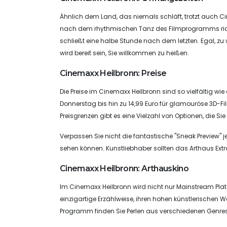
Ähnlich dem Land, das niemals schläft, trotzt auch Ci
nach dem rhythmischen Tanz des Filmprogramms richte
schließt eine halbe Stunde nach dem letzten. Egal, zu
wird bereit sein, Sie willkommen zu heißen.
Cinemaxx Heilbronn: Preise
Die Preise im Cinemaxx Heilbronn sind so vielfältig wi
Donnerstag bis hin zu 14,99 Euro für glamouröse 3D-
Preisgrenzen gibt es eine Vielzahl von Optionen, die S
Verpassen Sie nicht die fantastische "Sneak Preview" jed
sehen können. Kunstliebhaber sollten das Arthaus Ext
Cinemaxx Heilbronn: Arthauskino
Im Cinemaxx Heilbronn wird nicht nur Mainstream Platz 
einzigartige Erzählweise, ihren hohen künstlerischen W
Programm finden Sie Perlen aus verschiedenen Genre