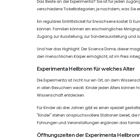
Das Beste an der Experimenta? Sie ist für jeden zugäng
verschiedene Ticketkategorien, je nachdem, was Sie 
Ein reguläres Eintrittsticket für Erwachsene kostet 12 
können. Familien können ein erschwingliches Minigrup
Zugang zur Ausstellung, zur Sonderausstellung und
Und hier das Highlight: Der Science Dome, dieser magisch
den menschlichen Körper ermöglicht, ist im Preis inbegr
Experimenta Heilbronn für welches Alter
Die Experimenta ist nicht nur ein Ort, an dem Wissensc
in allen Besuchern weckt. Kinder jeden Alters können h
Wissenschaft entdecken.
Für Kinder ab drei Jahren gibt es einen speziell gest
"Kinder" stehen anspruchsvollere Stationen bereit, d
Führungen und Veranstaltungen ergänzen das famili
Öffnungszeiten der Experimenta Heilbron