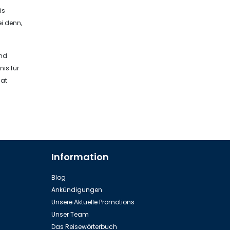
is
i denn,
und
is für
hat
Information
Blog
Ankündigungen
Unsere Aktuelle Promotions
Unser Team
Das Reisewörterbuch