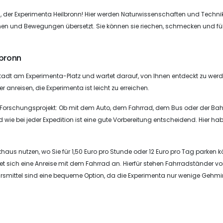
der Experimenta Heilbronn! Hier werden Naturwissenschaften und Techni
rmen und Bewegungen übersetzt. Sie können sie riechen, schmecken und fü
lbronn
 Stadt am Experimenta-Platz und wartet darauf, von Ihnen entdeckt zu werd
anreisen, die Experimenta ist leicht zu erreichen.
nes Forschungsprojekt: Ob mit dem Auto, dem Fahrrad, dem Bus oder der Bah
 wie bei jeder Expedition ist eine gute Vorbereitung entscheidend. Hier ha
aus nutzen, wo Sie für 1,50 Euro pro Stunde oder 12 Euro pro Tag parken 
t sich eine Anreise mit dem Fahrrad an. Hierfür stehen Fahrradständer v
rsmittel sind eine bequeme Option, da die Experimenta nur wenige Gehm