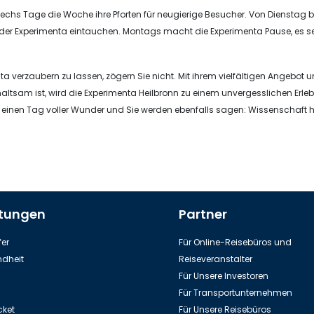
echs Tage die Woche ihre Pforten für neugierige Besucher. Von Dienstag b
 der Experimenta eintauchen. Montags macht die Experimenta Pause, es se
ta verzaubern zu lassen, zögern Sie nicht. Mit ihrem vielfältigen Angebot 
ltsam ist, wird die Experimenta Heilbronn zu einem unvergesslichen Erlebn
 einen Tag voller Wunder und Sie werden ebenfalls sagen: Wissenschaft 
stungen
Partner
er
Für Online-Reisebüros und
dheit
Reiseveranstalter
Für Unsere Investoren
Für Transportunternehmen
cket
Für Unsere Reisebüros