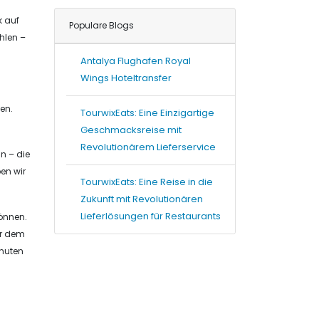
k auf
Populare Blogs
hlen –
Antalya Flughafen Royal
Wings Hoteltransfer
en.
TourwixEats: Eine Einzigartige
Geschmacksreise mit
Revolutionärem Lieferservice
n – die
ben wir
TourwixEats: Eine Reise in die
Zukunft mit Revolutionären
Lieferlösungen für Restaurants
können.
or dem
inuten