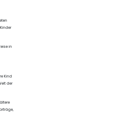
reten
 Kinder
eise in
re Kind
elt der
ältere
orträge,