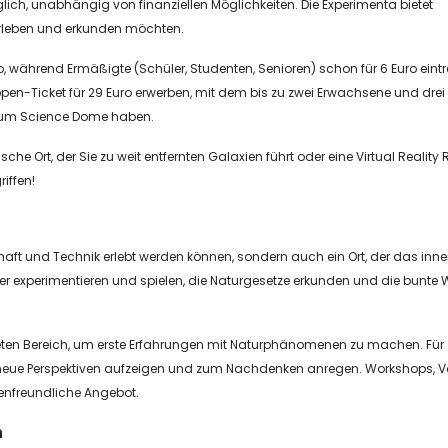
lich, unabhängig von finanziellen Möglichkeiten. Die Experimenta bietet
erleben und erkunden möchten.
Euro, während Ermäßigte (Schüler, Studenten, Senioren) schon für 6 Euro eint
pen-Ticket für 29 Euro erwerben, mit dem bis zu zwei Erwachsene und drei
 zum Science Dome haben.
e Ort, der Sie zu weit entfernten Galaxien führt oder eine Virtual Reality R
iffen!
haft und Technik erlebt werden können, sondern auch ein Ort, der das inne
ier experimentieren und spielen, die Naturgesetze erkunden und die bunte W
alteten Bereich, um erste Erfahrungen mit Naturphänomenen zu machen. Für 
ie neue Perspektiven aufzeigen und zum Nachdenken anregen. Workshops, V
enfreundliche Angebot.
n