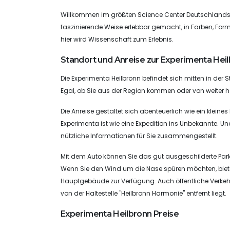
Willkommen im größten Science Center Deutschlands, 
faszinierende Weise erlebbar gemacht, in Farben, Fo
hier wird Wissenschaft zum Erlebnis.
Standort und Anreise zur Experimenta Hei
Die Experimenta Heilbronn befindet sich mitten in der
Egal, ob Sie aus der Region kommen oder von weiter her 
Die Anreise gestaltet sich abenteuerlich wie ein klei
Experimenta ist wie eine Expedition ins Unbekannte. Und
nützliche Informationen für Sie zusammengestellt.
Mit dem Auto können Sie das gut ausgeschilderte Parkh
Wenn Sie den Wind um die Nase spüren möchten, biete
Hauptgebäude zur Verfügung. Auch öffentliche Verkeh
von der Haltestelle "Heilbronn Harmonie" entfernt liegt.
Experimenta Heilbronn Preise