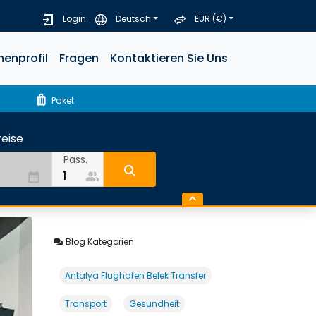
Login
Deutsch
EUR (€)
menprofil
Fragen
Kontaktieren Sie Uns
luggage
Paket
eise
Pass.
people_alt
date_range
Blog Kategorien
Antalya Flughafen Belek Transfer
Transport
Gesundheit