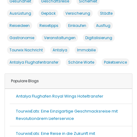
Gesundheit
Geschäftsreise
Sicherheit
Ausrüstung
Gepäck
Versicherung
Städte
Reiseideen
Reisetipps
Einkaufen
Ausflug
Gastronomie
Veranstaltungen
Digitalisierung
Tourwix Nachricht
Antalya
Immobilie
Antalya Flughafentransfer
Schöne Worte
Paketservice
Populare Blogs
Antalya Flughafen Royal Wings Hoteltransfer
TourwixEats: Eine Einzigartige Geschmacksreise mit
Revolutionärem Lieferservice
TourwixEats: Eine Reise in die Zukunft mit