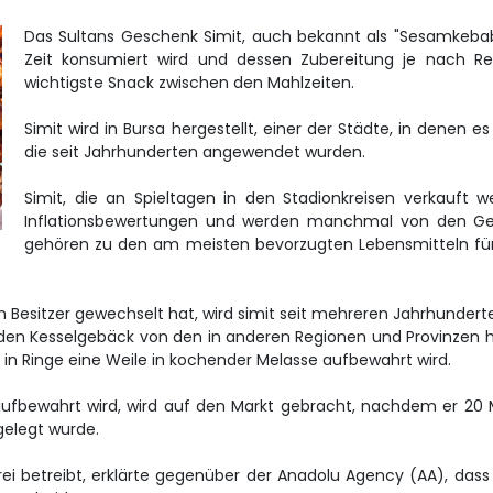
Das Sultans Geschenk Simit, auch bekannt als "Sesamkebab
Zeit konsumiert wird und dessen Zubereitung je nach Regi
wichtigste Snack zwischen den Mahlzeiten.
Simit wird in Bursa hergestellt, einer der Städte, in denen 
die seit Jahrhunderten angewendet wurden.
Simit, die an Spieltagen in den Stadionkreisen verkauft
Inflationsbewertungen und werden manchmal von den Gew
gehören zu den am meisten bevorzugten Lebensmitteln fü
n Besitzer gewechselt hat, wird simit seit mehreren Jahrhunderten
s den Kesselgebäck von den in anderen Regionen und Provinzen h
in Ringe eine Weile in kochender Melasse aufbewahrt wird.
e aufbewahrt wird, wird auf den Markt gebracht, nachdem er 20
gelegt wurde.
erei betreibt, erklärte gegenüber der Anadolu Agency (AA), da