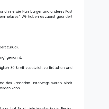
htszunahme wie Hamburger und anderes Fast
genmelasse." Wir haben es zuerst geändert
dert zurück.
ing" genannt.
lich 30 Simit zusätzlich zu Brötchen und
rend des Ramadan unterwegs waren, Simit
werden kann.
war, hat Simit viele Meister in der Region