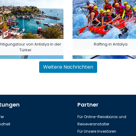
htigungstour von Antalya in der
Rafting in Antalya
Türkei
Weitere Nachrichten
stungen
Partner
ilbahn zur Spitze des Tahtali-
Aquarium in Stadt Antalya
Berges
er
Für Online-Reisebüros und
dheit
Reiseveranstalter
Für Unsere Investoren