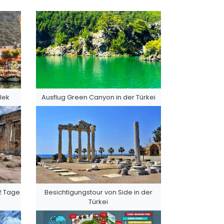
lek
Ausflug Green Canyon in der Türkei
2 Tage
Besichtigungstour von Side in der
Türkei