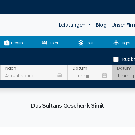
Leistungen
Blog
Unser Fir
medical_services
bed
attractions
flight
Health
Hotel
Tour
Flight
Rückr
Datum
Nach
Datum
drive_eta
date_range
Das Sultans Geschenk Simit