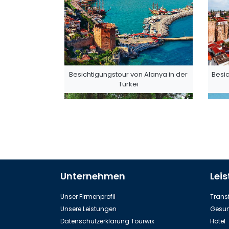
Besichtigungstour von Alanya in der
Besic
Türkei
Unternehmen
Lei
Dinopark in Kemer
Se
Unser Firmenprofil
Transf
Unsere Leistungen
Gesun
Datenschutzerklärung Tourwix
Hotel