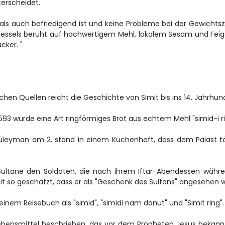
erscheidet.
t als auch befriedigend ist und keine Probleme bei der Gewic
-Kessels beruht auf hochwertigem Mehl, lokalem Sesam und Fei
cker. "
chen Quellen reicht die Geschichte von Simit bis ins 14. Jahrhun
593 wurde eine Art ringförmiges Brot aus echtem Mehl "simid-i r
üleyman am 2. stand in einem Küchenheft, dass dem Palast täg
e Sultane den Soldaten, die nach ihrem Iftar-Abendessen wäh
it so geschätzt, dass er als "Geschenk des Sultans" angesehen 
einem Reisebuch als "simid", "simidi nam donut" und "Simit ring".
Lebensmittel beschrieben, das vor dem Propheten Jesus bekannt 