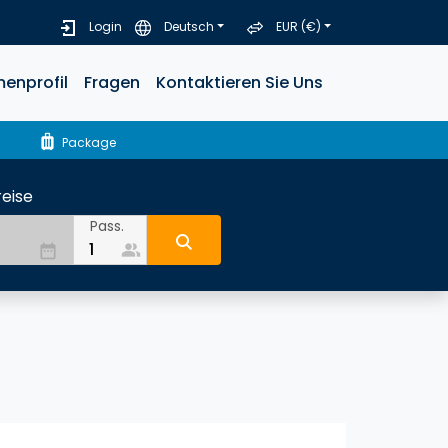
Login
Deutsch
EUR (€)
menprofil
Fragen
Kontaktieren Sie Uns
luggage
Package
eise
Pass.
people_alt
date_range