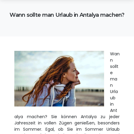
Wann sollte man Urlaub in Antalya machen?
Wan
n
sollt
e
ma
n
Urla
ub
in
Ant
alya machen? Sie können Antalya zu jeder
Jahreszeit in vollen Zügen genießen, besonders
im Sommer. Egal, ob Sie im Sommer Urlaub