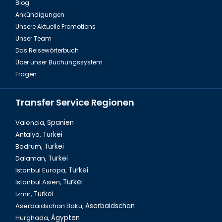
Blog
Ankündigungen
Fire of Anatolien Tour Türkei
Unsere Aktuelle Promotions
Unser Team
Das Reisewörterbuch
Über unser Buchungssystem
Fragen
Transfer Service Regionen
Valencia,
Spanien
Antalya,
Turkei
Bodrum,
Turkei
Dalyan Tour & Krabbenfischen in der Türkei
Dalaman,
Turkei
Istanbul Europa,
Turkei
Istanbul Asien,
Turkei
Izmir,
Turkei
Aserbaidschan Baku,
Aserbaidschan
Hurghada,
Ägypten