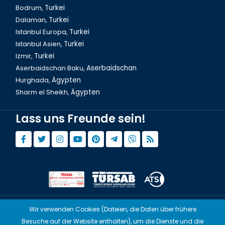
Bodrum,
Turkei
Dalyan Tour & Krabbenfischen in der Türkei
Dalaman,
Turkei
Istanbul Europa,
Turkei
Istanbul Asien,
Turkei
Izmir,
Turkei
Aserbaidschan Baku,
Aserbaidschan
Hurghada,
Ägypten
Sharm el Sheikh,
Ägypten
Lass uns Freunde sein!
Ausflug Demre und Pamukkale 2 Tage in der Türkei
Wir verwenden Cookies (Dateien, die Daten über frühere
© Copyright 2015 - 2026,
Tourwix.de
Besuche auf der Website enthalten), um die Dienste und die