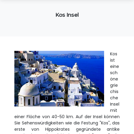
Kos Insel
Kos
ist
eine
sch
öne
grie
chis
che
Insel
mit
einer Fläche von 40-50 km. Auf der Insel können
Sie Sehenswürdigkeiten wie die Festung "Kos", das
erste von Hippokrates gegründete antike