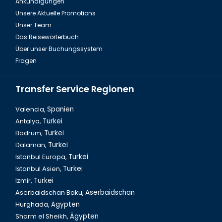
Ankündigungen
Fire of Anatolien Tour Türkei
Unsere Aktuelle Promotions
Unser Team
Das Reisewörterbuch
Über unser Buchungssystem
Fragen
Transfer Service Regionen
Valencia,
Spanien
Antalya,
Turkei
Bodrum,
Turkei
Dalyan Tour & Krabbenfischen in der Türkei
Dalaman,
Turkei
Istanbul Europa,
Turkei
Istanbul Asien,
Turkei
Izmir,
Turkei
Aserbaidschan Baku,
Aserbaidschan
Hurghada,
Ägypten
Sharm el Sheikh,
Ägypten