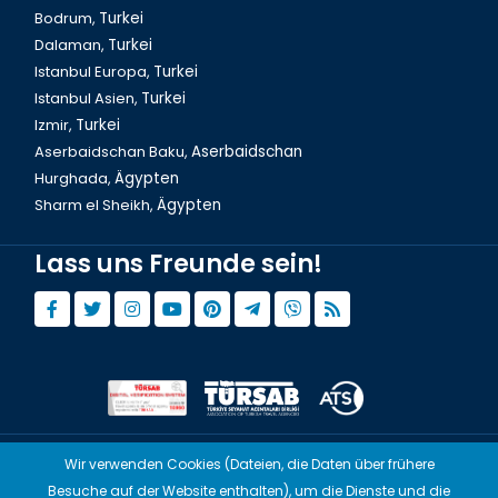
Bodrum,
Turkei
Dalyan Tour & Krabbenfischen in der Türkei
Dalaman,
Turkei
Istanbul Europa,
Turkei
Istanbul Asien,
Turkei
Izmir,
Turkei
Aserbaidschan Baku,
Aserbaidschan
Hurghada,
Ägypten
Sharm el Sheikh,
Ägypten
Lass uns Freunde sein!
Ausflug Demre und Pamukkale 2 Tage in der Türkei
Wir verwenden Cookies (Dateien, die Daten über frühere
© Copyright 2015 - 2026,
Tourwix.de
Besuche auf der Website enthalten), um die Dienste und die