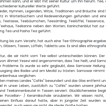
ehmen kann, und er lebt mit seiner Kultur um ihn herum. Tee, d
chiedener kultureller Werte geführt.
lieder, Hymnen, Legenden, Witze, Traditionen und Bräuche sind 
 Platz in Wörterbüchern und Redewendungen gefunden und ein
tee, Teetasse, Teebäumchen, Teesämling, Teelöffel, Teeservice
 Teehaus, Teekanne neben den Worten; Kaninchenblut hat zur
ting Tea und Pasha Tea geführt.
eitung bis zum Verzehr, hat auch eine Tee-Ethnographie ergebe
Gläsern, Tassen, Löffeln, Tabletts usw. Es sind alles ethnograf
tur, die wir nicht vom Tee selbst unterscheiden können. Der
 von Ahmet Yesevi wird angenommen, dass Tee heilt, und Samowar 
 für Probleme. Es wurde so sehr geglaubt, dass Samowar Heilu
sgang des Bades und am Mevlid zu trösten. Samowar nimmt f
rankenhaus verglichen.
rten meines Landes "Cafés" bewundert und das Glas entfernt un
l in unser Leben, zusätzlich zu "Cafés" wurden unsere jahr
 und Teekannenbeutel in Tassen serviert. Glücklicherweise beg
iner Porzellan- / Keramikschale anzubieten. Wir wissen nicht,
 einen Einfluss darauf hatte, aber in jüngster Zeit wurden
wendet, auch wenn sie nicht die ideale Größe hatten.