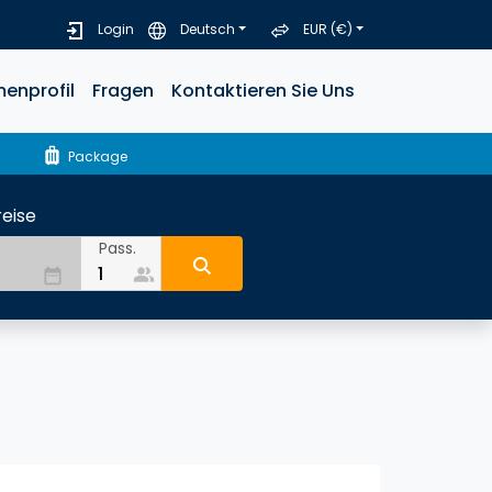
Login
Deutsch
EUR (€)
menprofil
Fragen
Kontaktieren Sie Uns
luggage
Package
eise
Pass.
people_alt
date_range