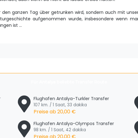
nur den ganzen Tag über getrunken wird, sondern auch mit uns
Kulturgeschichte aufgenommen wurde, insbesondere wenn man
gen ist ...
Für
Antalya
beliebte Transfer Route
r
Flughafen Antalya-Turkler Transfer
107 km. / 1 Saat, 33 dakika
Preise ab
20,00 €
Flughafen Antalya-Olympos Transfer
98 km. / 1 Saat, 42 dakika
Preise ab
20,00 €