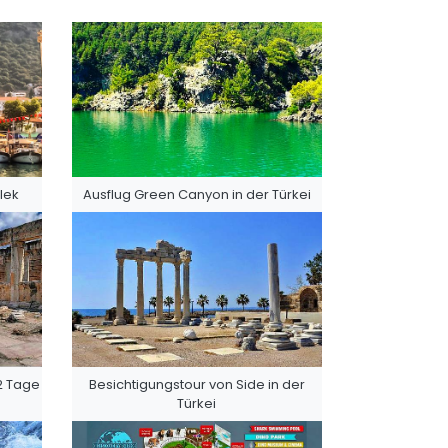
lek
Ausflug Green Canyon in der Türkei
2 Tage
Besichtigungstour von Side in der
Türkei