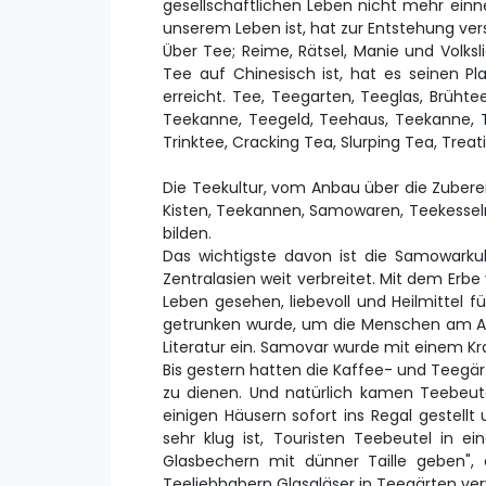
gesellschaftlichen Leben nicht mehr einn
unserem Leben ist, hat zur Entstehung vers
Über Tee; Reime, Rätsel, Manie und Volks
Tee auf Chinesisch ist, hat es seinen
erreicht. Tee, Teegarten, Teeglas, Brüh
Teekanne, Teegeld, Teehaus, Teekanne,
Trinktee, Cracking Tea, Slurping Tea, Trea
Die Teekultur, vom Anbau über die Zuber
Kisten, Teekannen, Samowaren, Teekesseln, 
bilden.
Das wichtigste davon ist die Samowarkul
Zentralasien weit verbreitet. Mit dem Erbe
Leben gesehen, liebevoll und Heilmittel
getrunken wurde, um die Menschen am Au
Literatur ein. Samovar wurde mit einem K
Bis gestern hatten die Kaffee- und Teegä
zu dienen. Und natürlich kamen Teebeute
einigen Häusern sofort ins Regal gestellt
sehr klug ist, Touristen Teebeutel in e
Glasbechern mit dünner Taille geben",
Teeliebhabern Glasgläser in Teegärten ver