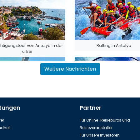
htigungstour von Antalya in der
Rafting in Antalya
Türkei
Weitere Nachrichten
stungen
Partner
ilbahn zur Spitze des Tahtali-
Aquarium in Stadt Antalya
Berges
er
Für Online-Reisebüros und
dheit
Reiseveranstalter
Für Unsere Investoren