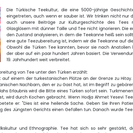
Die Türkische Teekultur, die eine 5000-jährige Geschich
eingetreten, auch wenn er sauber ist. Wir trinken nicht nu
auch unsere Beiträge zur Kulturgeschichte des Tees m
Glasgläsern mit dünner Taille und Tee nicht ignorieren. Die 
den Zustand analysieren, in dem die Teekanne heiß sein sol
eine gute Teezubereitung ist, indem wir die Teekanne auf di
Obwohl die Türken Tee kannten, bevor sie nach Anatolie
der aber auf ein paar hundert Jahren basiert. Die Verwendun
19. Jahrhundert weit verbreitet.
breitung von Tee unter den Türken erzählt:
 auf einem der turkestanischen Plätze an der Grenze zu Hitay
manischen Nachbarn, den er zu Gast hat, ist im Begriff zu gebä
hs Erlaubnis wird die Bitte eines Türken sofort sein. Turkmenen 
 ist, wird durch Kochen gebracht. Wenn Hodja Ahmet Yesevi Tee 
etete er: "Dies ist eine heilende Sache. Geben Sie Ihren Patie
ag des Jüngsten Gerichts einen Gefallen tun. Danach wurde Tee
lkskultur und Ethnographie. Tee hat sich so sehr gestärkt, 