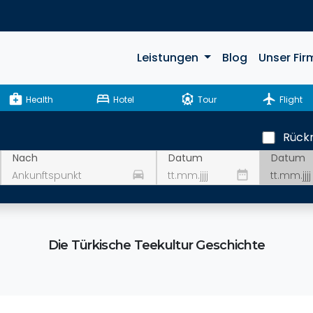
Leistungen
Blog
Unser Fir
medical_services
bed
attractions
flight
Health
Hotel
Tour
Flight
Rückr
Datum
Nach
Datum
drive_eta
date_range
Die Türkische Teekultur Geschichte