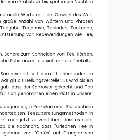
er vom Frühstück bis spät in die Nacht in
kulturelle Werte an sich. Obwohl das Wort
e große Anzahl von Wörtern und Phrasen
, Teegabe, Teepause, Teeladen, Teekanne,
 Entstehung von Redewendungen wie Tee,
n. Schere zum Schneiden von Tee, Körben,
ische Substanzen, die sich um die Teekultur
 Samowar ist seit dem 19. Jahrhundert in
gilt als Heilungsverteiler. Es wird als ein
ng gab, dass der Samowar gekocht und Tee
ür sich genommen einen Platz in unserer
d begonnen, in Porzellan oder Glasbechern
hundertealten Teezubereitungsmethoden in
innt man jetzt zu verstehen, dass es nicht
 ob die Nachricht, dass "Griechen Tee in
 ausgehend von "Cafés" auf Drängen von