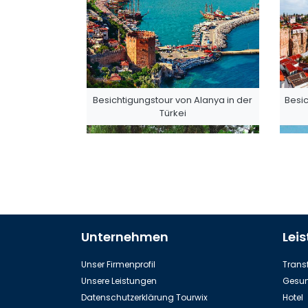
Besichtigungstour von Alanya in der
Besic
Türkei
Unternehmen
Lei
Dinopark in Kemer
Se
Unser Firmenprofil
Transf
Unsere Leistungen
Gesun
Datenschutzerklärung Tourwix
Hotel