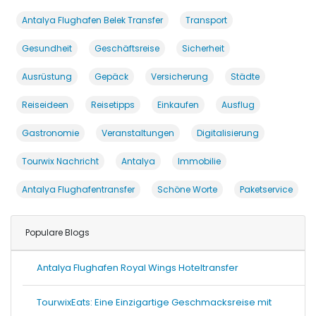
Antalya Flughafen Belek Transfer
Transport
Gesundheit
Geschäftsreise
Sicherheit
Ausrüstung
Gepäck
Versicherung
Städte
Reiseideen
Reisetipps
Einkaufen
Ausflug
Gastronomie
Veranstaltungen
Digitalisierung
Tourwix Nachricht
Antalya
Immobilie
Antalya Flughafentransfer
Schöne Worte
Paketservice
Populare Blogs
Antalya Flughafen Royal Wings Hoteltransfer
TourwixEats: Eine Einzigartige Geschmacksreise mit