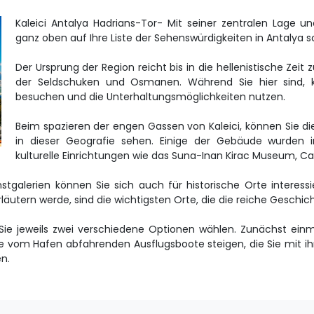
Kaleici Antalya Hadrians-Tor- Mit seiner zentralen Lage un
ganz oben auf Ihre Liste der Sehenswürdigkeiten in Antalya s
Der Ursprung der Region reicht bis in die hellenistische Zeit
der Seldschuken und Osmanen. Während Sie hier sind, kö
besuchen und die Unterhaltungsmöglichkeiten nutzen.
Beim spazieren der engen Gassen von Kaleici, können Sie di
in dieser Geografie sehen. Einige der Gebäude wurden i
kulturelle Einrichtungen wie das Suna-Inan Kirac Museum, Ca
lerien können Sie sich auch für historische Orte interessie
 erläutern werde, sind die wichtigsten Orte, die die reiche Geschi
ie jeweils zwei verschiedene Optionen wählen. Zunächst einm
ie vom Hafen abfahrenden Ausflugsboote steigen, die Sie mit i
en.