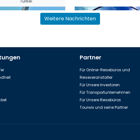
Türkei
Weitere Nachrichten
stungen
Partner
ilbahn zur Spitze des Tahtali-
Aquarium in Stadt Antalya
Berges
er
Für Online-Reisebüros und
dheit
Reiseveranstalter
Für Unsere Investoren
Für Transportunternehmen
cket
Für Unsere Reisebüros
Tourwix und seine Partner
Kos Insel
Bodrum Festung