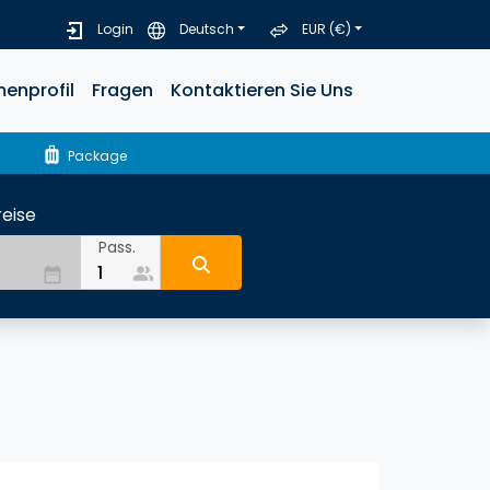
Login
Deutsch
EUR (€)
menprofil
Fragen
Kontaktieren Sie Uns
luggage
Package
eise
Pass.
people_alt
date_range