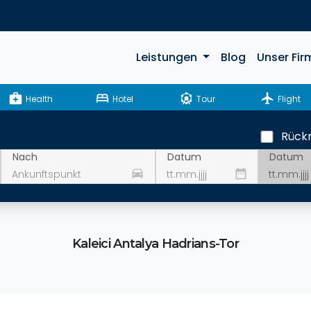
Leistungen
Blog
Unser Fir
medical_services
bed
attractions
flight
Health
Hotel
Tour
Flight
Rückr
Datum
Nach
Datum
drive_eta
date_range
Kaleici Antalya Hadrians-Tor