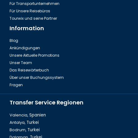
Für Transportunternehmen
Für Unsere Reisebüros
Tourwix und seine Partner
Information
Blog
Ankündigungen
Fire of Anatolien Tour Türkei
Unsere Aktuelle Promotions
Unser Team
Das Reisewörterbuch
Über unser Buchungssystem
Fragen
Transfer Service Regionen
Valencia,
Spanien
Antalya,
Turkei
Bodrum,
Turkei
Dalyan Tour & Krabbenfischen in der Türkei
Dalaman,
Turkei