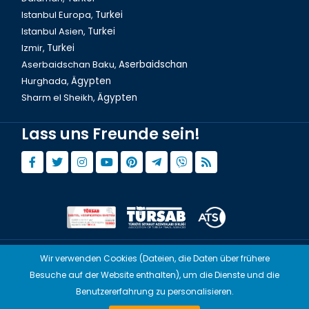
Istanbul Europa,
Turkei
Istanbul Asien,
Turkei
Izmir,
Turkei
Aserbaidschan Baku,
Aserbaidschan
Hurghada,
Ägypten
Sharm el Sheikh,
Ägypten
Lass uns Freunde sein!
Ausflug Demre und Pamukkale 2 Tage in der Türkei
Wir verwenden Cookies (Dateien, die Daten über frühere
© Copyright 2015 - 2026,
Tourwix.de
Besuche auf der Website enthalten), um die Dienste und die
Artmodern UG (Haftungsbeschränkt) Arbeitet mit
Benutzererfahrung zu personalisieren.
Übereinstimmenden Gesetzen von Deutschland