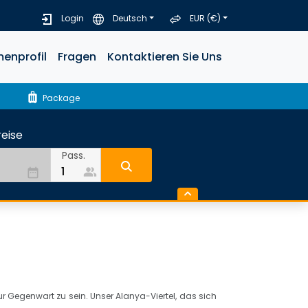
Login
Deutsch
EUR (€)
menprofil
Fragen
Kontaktieren Sie Uns
luggage
Package
eise
Pass.
people_alt
date_range
ur Gegenwart zu sein. Unser Alanya-Viertel, das sich