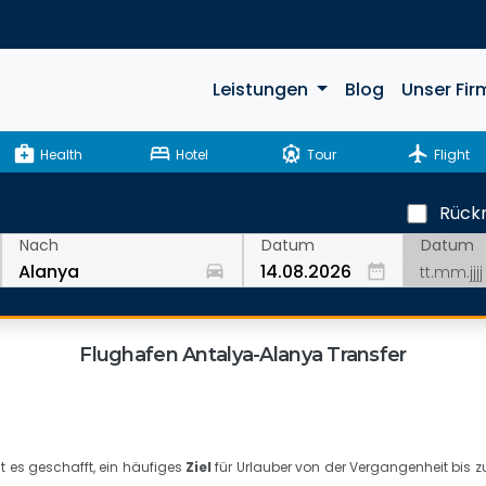
Leistungen
Blog
Unser Fir
medical_services
bed
attractions
flight
Health
Hotel
Tour
Flight
Rückr
Datum
Nach
Datum
drive_eta
date_range
Flughafen Antalya-Alanya Transfer
 es geschafft, ein häufiges
Ziel
für Urlauber von der Vergangenheit bis z