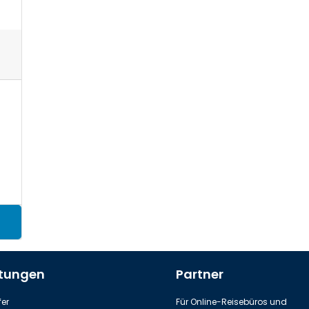
stungen
Partner
er
Für Online-Reisebüros und