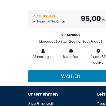
95,00
Pro Fahrzeug
€
Steuern & Gebühren
VIP MINIBUS
Mercedes Sprinter (Leather Seat, Fridge)
13 Passagier
8 Gepäck
1 Saat,53
dakika
WÄHLEN
Unternehmen
Lei
Unser Firmenprofil
Transf