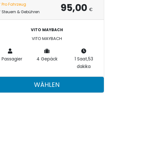
95,00
Pro Fahrzeug
inivan, Minibus, VIP Vito, MIDIBUS, VIP Minibus, Bus,
€
Steuern & Gebühren
VITO MAYBACH
VITO MAYBACH
5 Passagier
4 Gepäck
1 Saat,53
dakika
WÄHLEN