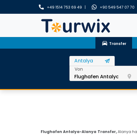
+49 1514 753 69 49 |
+90 549 547 07 70
drive_eta
Transfer
Von
room
Flughafen Antalya-Alanya Transfer,
Alanya hat