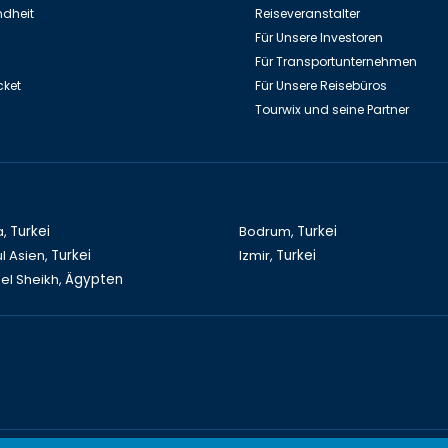
dheit
Reiseveranstalter
Für Unsere Investoren
Für Transportunternehmen
cket
Für Unsere Reisebüros
Tourwix und seine Partner
a,
Turkei
Bodrum,
Turkei
l Asien,
Turkei
Izmir,
Turkei
el Sheikh,
Ägypten