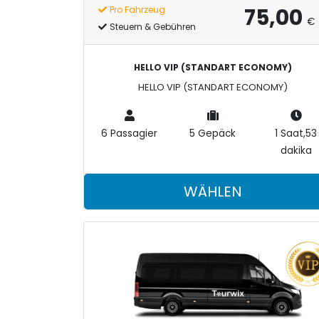
75,00
Pro Fahrzeug
Flughafen Antalya-Alanya
Tourwix Travel & Flugh
€
Steuern & Gebühren
Luxus und Premium. Die Preisunterschiede variieren
HELLO VIP (STANDART ECONOMY)
HELLO VIP (STANDART ECONOMY)
6 Passagier
5 Gepäck
1 Saat,53
dakika
WÄHLEN