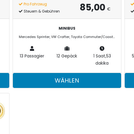
85,00
Pro Fahrzeug
afentransfer bietet viele Fahrzeugoptionen für jedes Budget wie Economy, M
€
Steuern & Gebühren
 je nach Fahrzeugklasse und Transferort.
MINIBUS
Mercedes Sprinter, VW Crafter, Toyota Commuter/Coaster
13 Passagier
12 Gepäck
1 Saat,53
dakika
WÄHLEN