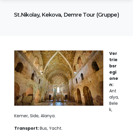
St.Nikolay, Kekova, Demre Tour (Gruppe)
Ver
trie
bsr
egi
one
n:
Ant
alya,
Bele
k,
Kemer, Side, Alanya.
Transport:
Bus, Yacht.