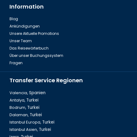
Information
Blog
Ankündigungen
Fire of Anatolien Tour Türkei
Unsere Aktuelle Promotions
Unser Team
Das Reisewörterbuch
Über unser Buchungssystem
Fragen
Transfer Service Regionen
Valencia,
Spanien
Antalya,
Turkei
Bodrum,
Turkei
Dalyan Tour & Krabbenfischen in der Türkei
Dalaman,
Turkei
Istanbul Europa,
Turkei
Istanbul Asien,
Turkei
Izmir,
Turkei