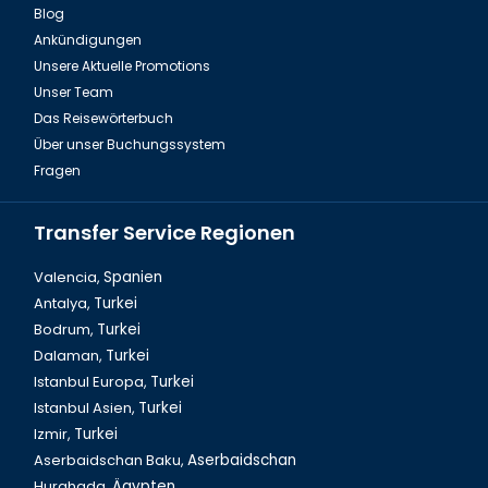
Blog
Ankündigungen
Fire of Anatolien Tour Türkei
Unsere Aktuelle Promotions
Unser Team
Das Reisewörterbuch
Über unser Buchungssystem
Fragen
Transfer Service Regionen
Valencia,
Spanien
Antalya,
Turkei
Bodrum,
Turkei
Dalyan Tour & Krabbenfischen in der Türkei
Dalaman,
Turkei
Istanbul Europa,
Turkei
Istanbul Asien,
Turkei
Izmir,
Turkei
Aserbaidschan Baku,
Aserbaidschan
Hurghada,
Ägypten