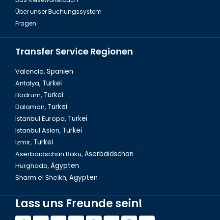
Über unser Buchungssystem
Fragen
Transfer Service Regionen
Valencia,
Spanien
Antalya,
Turkei
Bodrum,
Turkei
Ausflug Demre und Pamukkale 2 Tage in der Türkei
Dalaman,
Turkei
Istanbul Europa,
Turkei
Istanbul Asien,
Turkei
Izmir,
Turkei
Aserbaidschan Baku,
Aserbaidschan
Hurghada,
Ägypten
Sharm el Sheikh,
Ägypten
Lass uns Freunde sein!