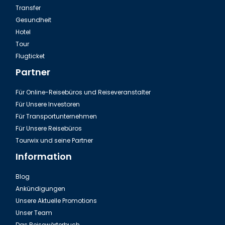
Transfer
Gesundheit
Hotel
Tour
Ausflug Green Canyon in der Türkei
Flugticket
Partner
Für Online-Reisebüros und Reiseveranstalter
Für Unsere Investoren
Für Transportunternehmen
Für Unsere Reisebüros
Tourwix und seine Partner
Information
Blog
Ankündigungen
Dalyan Tour & Krabbenfischen in der Türkei
Unsere Aktuelle Promotions
Unser Team
Das Reisewörterbuch