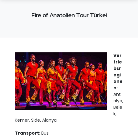
Fire of Anatolien Tour Türkei
Ver
trie
bsr
egi
one
n:
Ant
alya,
Bele
k,
Kemer, Side, Alanya
Transport:
Bus