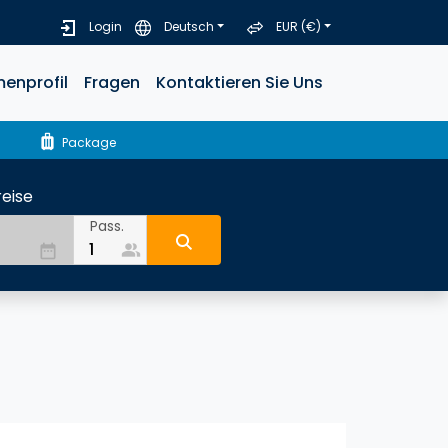
Login
Deutsch
EUR (€)
menprofil
Fragen
Kontaktieren Sie Uns
luggage
Package
eise
Pass.
people_alt
date_range