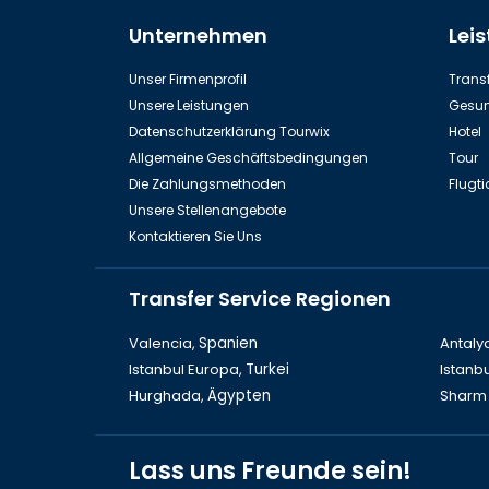
Unternehmen
Lei
Dinopark in Kemer
Se
Unser Firmenprofil
Transf
Unsere Leistungen
Gesun
Datenschutzerklärung Tourwix
Hotel
Allgemeine Geschäftsbedingungen
Tour
Die Zahlungsmethoden
Flugti
Unsere Stellenangebote
Kontaktieren Sie Uns
Insel Rhodos
Transfer Service Regionen
Valencia,
Spanien
Antaly
Istanbul Europa,
Turkei
Istanbu
Hurghada,
Ägypten
Sharm 
Lass uns Freunde sein!
Ephesus
The 