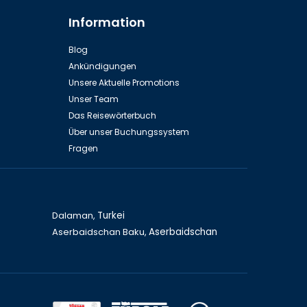
Information
Yacht Tour (Gruppe)
Blog
Ankündigungen
Unsere Aktuelle Promotions
Unser Team
Das Reisewörterbuch
Über unser Buchungssystem
Fragen
Individuelles Angeln
Dalaman,
Turkei
Aserbaidschan Baku,
Aserbaidschan
r
Pamukkale (Tagesausflug)