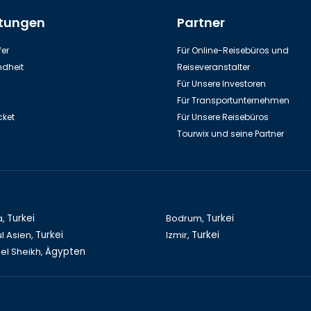
stungen
Partner
ilbahn zur Spitze des Tahtali-
Aquarium in Stadt Antalya
Berges
er
Für Online-Reisebüros und
dheit
Reiseveranstalter
Für Unsere Investoren
Für Transportunternehmen
cket
Für Unsere Reisebüros
Tourwix und seine Partner
Kos Insel
Bodrum Festung
a,
Turkei
Bodrum,
Turkei
l Asien,
Turkei
Izmir,
Turkei
el Sheikh,
Ägypten
Land of Legends Unterhaltung in
Dalyan-Caunos Tagestou