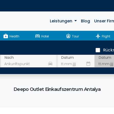
Leistungen
Blog
Unser Fir
medical_services
bed
attractions
flight
Health
Hotel
Tour
Flight
Rückr
Datum
Nach
Datum
drive_eta
date_range
Deepo Outlet Einkaufszentrum Antalya