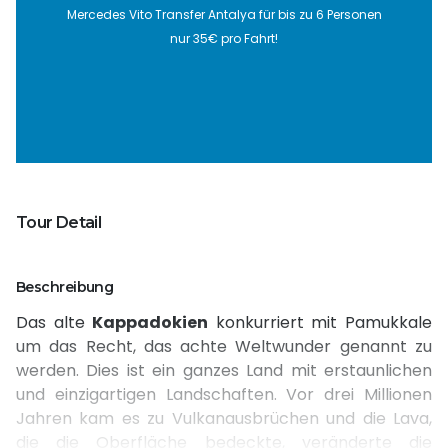
Tourwix Trav
a für bis zu 6 Personen
Fahrt!
Belek Transfer für nur 30€ pro Fa
inkludiert:
Tour Detail
Beschreibung
Das alte
Kappadokien
konkurriert mit Pamukkale
um das Recht, das achte Weltwunder genannt zu
werden. Dies ist ein ganzes Land mit erstaunlichen
und einzigartigen Landschaften. Vor drei Millionen
Jahren kam es zu Vulkanausbrüchen und die Lava,
die die Oberfläche bedeckte, veränderte die