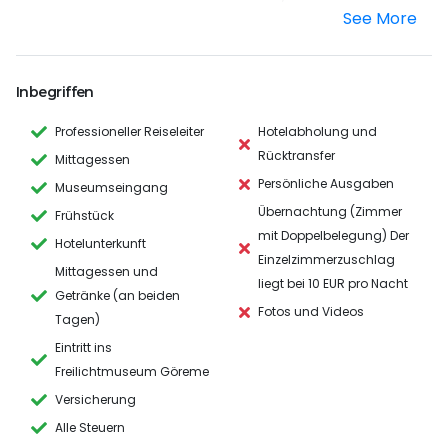
Landschaft radikal.
See More
Im Laufe der Jahrhunderte haben Wind,
Wasserströmungen und der rasche Klimawandel
Inbegriffen
Lavaschichten erodiert und Täler, Risse, Schluchten
Professioneller Reiseleiter
Hotelabholung und
und seltsame kegelförmige Berge geschaffen.
Rücktransfer
Kappadokien ist ein ganzer 40-Meter-Pilzwald,
Mittagessen
„fabelhafte Kamine“. Nicht weniger beeindruckend
Persönliche Ausgaben
Museumseingang
sind unterirdische Städte mit funktionierenden
Übernachtung (Zimmer
Frühstück
Lüftungs- und Wasserversorgungssystemen, gut
mit Doppelbelegung) Der
Hotelunterkunft
erhaltene Kirchen, die direkt in die fast 2000 Jahre
Einzelzimmerzuschlag
Mittagessen und
alten Felsen gehauen wurden.
liegt bei 10 EUR pro Nacht
Getränke (an beiden
Fotos und Videos
Tagen)
Eintritt ins
Freilichtmuseum Göreme
Versicherung
Alle Steuern