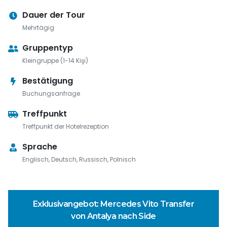
Dauer der Tour
Mehrtägig
Gruppentyp
Kleingruppe (1-14 Kişi)
Bestätigung
Buchungsanfrage
Treffpunkt
Treffpunkt der Hotelrezeption
Sprache
Englisch, Deutsch, Russisch, Polnisch
des Vito Transfer
Exklusivangebot: VIP-
ach Side
Antalya Flughafen nac