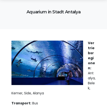
Aquarium in Stadt Antalya
Ver
trie
bsr
egi
one
n:
Ant
alya,
Bele
k,
Kemer, Side, Alanya
Transport:
Bus