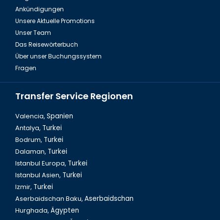
Ankündigungen
Fire of Anatolien Tour Türkei
Unsere Aktuelle Promotions
Unser Team
Das Reisewörterbuch
Über unser Buchungssystem
Fragen
Transfer Service Regionen
Valencia,
Spanien
Antalya,
Turkei
Bodrum,
Turkei
Dalyan Tour & Krabbenfischen in der Türkei
Dalaman,
Turkei
Istanbul Europa,
Turkei
Istanbul Asien,
Turkei
Izmir,
Turkei
Aserbaidschan Baku,
Aserbaidschan
Hurghada,
Ägypten