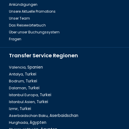
Ankündigungen
Fire of Anatolien Tour Türkei
Unsere Aktuelle Promotions
Unser Team
Das Reisewörterbuch
Über unser Buchungssystem
Fragen
Transfer Service Regionen
Valencia,
Spanien
Antalya,
Turkei
Bodrum,
Turkei
Dalyan Tour & Krabbenfischen in der Türkei
Dalaman,
Turkei
Istanbul Europa,
Turkei
Istanbul Asien,
Turkei
Izmir,
Turkei
Aserbaidschan Baku,
Aserbaidschan
Hurghada,
Ägypten