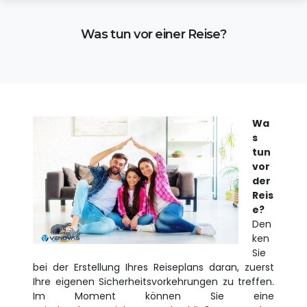
Was tun vor einer Reise?
Wa
s
tun
vor
der
Reis
e?
Den
ken
Sie
bei der Erstellung Ihres Reiseplans daran, zuerst
Ihre eigenen Sicherheitsvorkehrungen zu treffen.
Im Moment können Sie eine