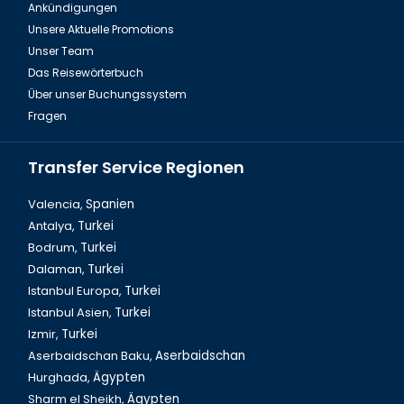
Ankündigungen
Fire of Anatolien Tour Türkei
Unsere Aktuelle Promotions
Unser Team
Das Reisewörterbuch
Über unser Buchungssystem
Fragen
Transfer Service Regionen
Valencia,
Spanien
Antalya,
Turkei
Bodrum,
Turkei
Dalyan Tour & Krabbenfischen in der Türkei
Dalaman,
Turkei
Istanbul Europa,
Turkei
Istanbul Asien,
Turkei
Izmir,
Turkei
Aserbaidschan Baku,
Aserbaidschan
Hurghada,
Ägypten
Sharm el Sheikh,
Ägypten