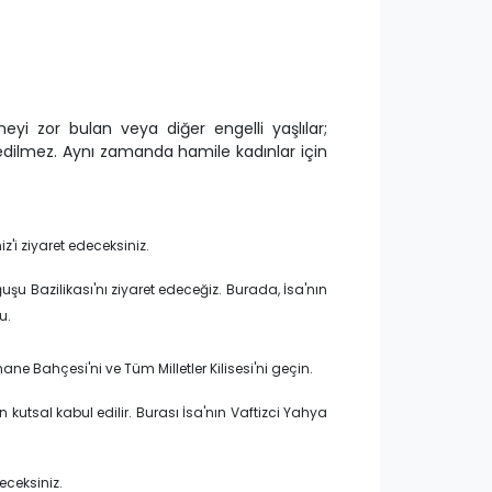
eyi zor bulan veya diğer engelli yaşlılar;
 edilmez. Aynı zamanda hamile kadınlar için
z'i ziyaret edeceksiniz.
uşu Bazilikası'nı ziyaret edeceğiz. Burada, İsa'nın
u.
 Bahçesi'ni ve Tüm Milletler Kilisesi'ni geçin.
n kutsal kabul edilir. Burası İsa'nın Vaftizci Yahya
eceksiniz.