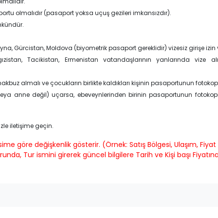
lmalıdır.
ortu olmalıdır (pasaport yoksa uçuş gezileri imkansızdır).
mkündür.
ayna, Gürcistan, Moldova (biyometrik pasaport gereklidir) vizesiz girişe izin 
ızistan, Tacikistan, Ermenistan vatandaşlarının yanlarında vize alma
makbuz almalı ve çocukların birlikte kaldıkları kişinin pasaportunun fotokopi
veya anne değil) uçarsa, ebeveynlerinden birinin pasaportunun fotokopis
zle iletişime geçin.
 göre değişkenlik gösterir. (Örnek: Satış Bölgesi, Ulaşım, Fiyat 
, Tur ismini girerek güncel bilgilere Tarih ve Kişi başı Fiyatına 