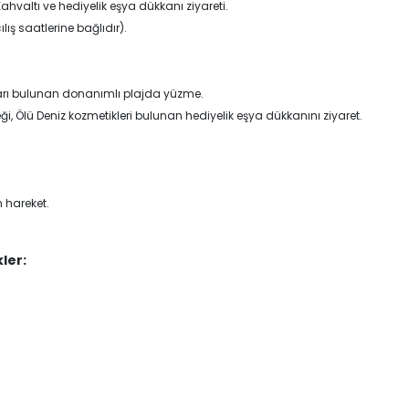
Kahvaltı ve hediyelik eşya dükkanı ziyareti.
lış saatlerine bağlıdır).
ları bulunan donanımlı plajda yüzme.
 Ölü Deniz kozmetikleri bulunan hediyelik eşya dükkanını ziyaret.
.
 hareket.
ler: