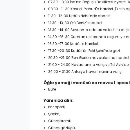
07:30 - 8:30 İsa'nın Doğuşu Bazilikası ziyareti. 
08:30 –11: 30 Kasr el-Yahud'a hareket. (Yerin açı
11:30 –12: 30 Ürdün Nehri'nde abdest.
12:30 –13: 30 Ölü Deniz'e hareket.
13:30 –14: 00 Soyunma odaları ve tatlı su duş
14:30 –16: 30 Qumran restoranda akşam yemeği,
16:30 –17: 30 Kudüs'e hareket.
17:30 –20: 30 Kudüs'ün Eski Şehri'nde gezi.
20:30 –21: 00 Ben Gurion havaalanına hareket
21:00 - 24:00 Havaalanına varış ve Tel Aviv'den
24:00 - 01:30 Antalya havalimanına varış.
Öğle yemeği menüsü ve mevcut içecek
Büfe
Yanınıza alın:
Pasaport;
Şapka,
Güneş kremi;
Güneş gözlüğü;