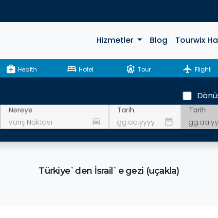
Hizmetler
Blog
Tourwix H
medical_services
bed
attractions
flight
Health
Hotel
Tour
Flight
Dönü
Tarih
Nereye
Tarih
drive_eta
date_range
Türkiye`den İsrail`e gezi (uçakla)