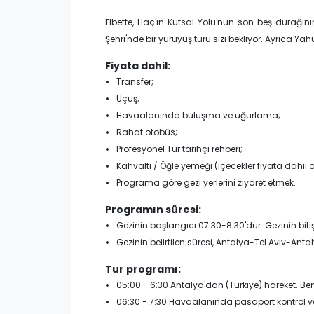
Elbette, Haç'ın Kutsal Yolu'nun son beş durağını
Şehri'nde bir yürüyüş turu sizi bekliyor. Ayrıca Y
Fiyata dahil:
Transfer;
Uçuş;
Havaalanında buluşma ve uğurlama;
Rahat otobüs;
Profesyonel Tur tarihçi rehberi;
Kahvaltı / Öğle yemeği (içecekler fiyata dahil d
Programa göre gezi yerlerini ziyaret etmek.
Programın süresi:
Gezinin başlangıcı 07:30-8:30'dur. Gezinin biti
Gezinin belirtilen süresi, Antalya-Tel Aviv-Anta
Tur programı:
05:00 - 6:30 Antalya'dan (Türkiye) hareket. Ben
06:30 - 7:30 Havaalanında pasaport kontrol v