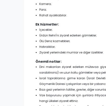
Kamera;
Para;
Rahat ayakkabılar.
Ek hizmetler:
İçecekler;
Ürdün Nehri'ni ziyaret ederken gömlekler;
Ölü Deniz kozmetikleri;
Hatıralıklar;
Ziyaret yerlerindeki mumlar ve diğer özellikler.
Önemli notlar:
Dini mekanları ziyaret ederken mütevazı giysil
sarabilirsiniz) ve uzun kollu gömlekler veya pele
İsrail topraklarına girme kararı (İsrail Devle
Göçmenlik Dairesi çalışanları veya bir yabancı İsra
Bazı gezi yerlerinin tatiller, grevler, diğer so
Vize başvurusu yapmak için şunlara ihtiyacın
hangi ülkeleri ziyaret ettiniz.