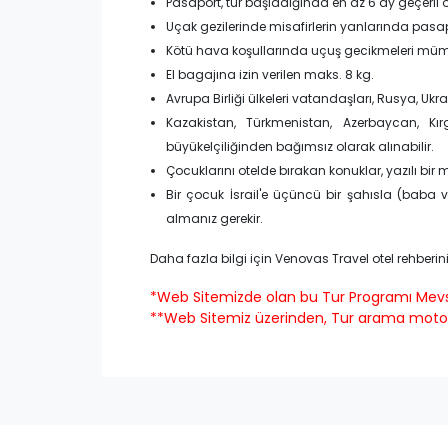
Pasaport, tur başladığında en az 6 ay geçerli o
Uçak gezilerinde misafirlerin yanlarında pasap
Kötü hava koşullarında uçuş gecikmeleri mü
El bagajına izin verilen maks. 8 kg.
Avrupa Birliği ülkeleri vatandaşları, Rusya, Ukr
Kazakistan, Türkmenistan, Azerbaycan, Kırg
büyükelçiliğinden bağımsız olarak alınabilir.
Çocuklarını otelde bırakan konuklar, yazılı bir 
Bir çocuk İsrail'e üçüncü bir şahısla (baba 
almanız gerekir.
Daha fazla bilgi için Venovas Travel otel rehberini
*Web Sitemizde olan bu Tur Programı Mevsime
**Web Sitemiz üzerinden, Tur arama motorunda