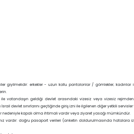
er giyilmelidir: erkekler - uzun kollu pantolonlar / gömlekler; kadınlar iç
rin.
ti ile vatandaşın geldiği devlet arasındaki vizesiz veya vizesiz rejimden b
il devlet sınırlarını geçtiğinde giriş izni ile ilgilenen diğer yetkili servisler 
runlar nedeniyle kapalı olma ihtimali vardır veya ziyaret yasağı mümkündür.
ız vardır: doğru pasaport verileri (anketin doldurulmasında hatalara i