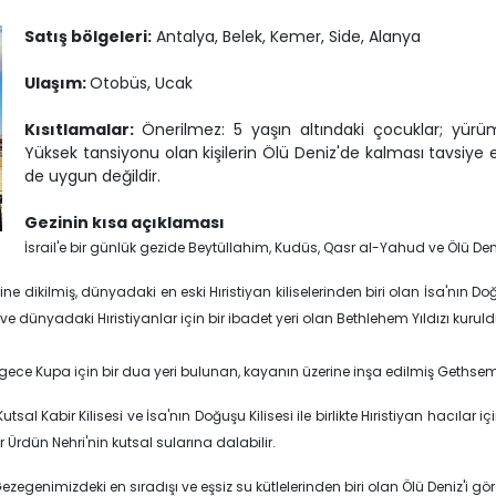
Satış bölgeleri:
Antalya, Belek, Kemer, Side, Alanya
Ulaşım:
Otobüs, Ucak
Kısıtlamalar:
Önerilmez: 5 yaşın altındaki çocuklar; yürüm
Yüksek tansiyonu olan kişilerin Ölü Deniz'de kalması tavsiye
de uygun değildir.
Gezinin kısa açıklaması
İsrail'e bir günlük gezide Beytüllahim, Kudüs, Qasr al-Yahud ve Ölü Deni
 dikilmiş, dünyadaki en eski Hıristiyan kiliselerinden biri olan İsa'nın Doğ
dünyadaki Hıristiyanlar için bir ibadet yeri olan Bethlehem Yıldızı kuruld
ce Kupa için bir dua yeri bulunan, kayanın üzerine inşa edilmiş Gethsemane
l Kabir Kilisesi ve İsa'nın Doğuşu Kilisesi ile birlikte Hıristiyan hacılar içi
r Ürdün Nehri'nin kutsal sularına dalabilir.
genimizdeki en sıradışı ve eşsiz su kütlelerinden biri olan Ölü Deniz'i gör