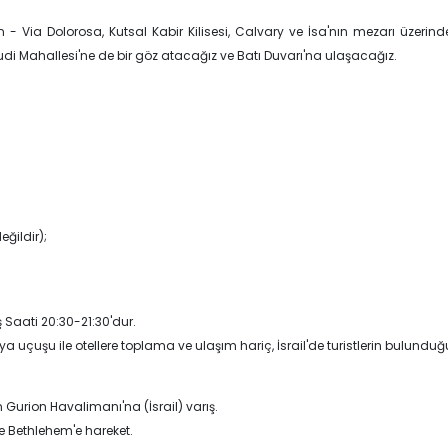
n - Via Dolorosa, Kutsal Kabir Kilisesi, Calvary ve İsa'nın mezarı üzeri
ahudi Mahallesi'ne de bir göz atacağız ve Batı Duvarı'na ulaşacağız.
eğildir);
ş Saati 20:30-21:30'dur.
lya uçuşu ile otellere toplama ve ulaşım hariç, İsrail'de turistlerin bulunduğ
 Gurion Havalimanı'na (İsrail) varış.
e Bethlehem'e hareket.