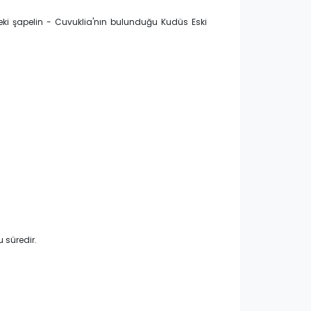
ndeki şapelin - Cuvuklia'nın bulunduğu Kudüs Eski
u süredir.