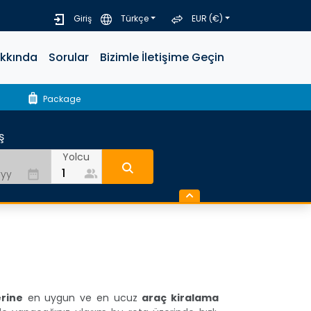
Giriş
Türkçe
EUR (€)
akkında
Sorular
Bizimle İletişime Geçin
luggage
Package
ş
Yolcu
people_alt
date_range
erine
en uygun ve en ucuz
araç kiralama