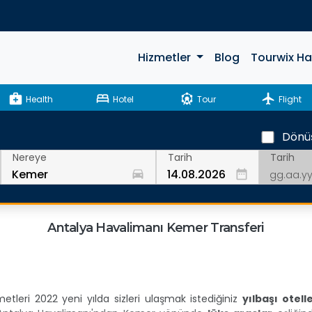
Hizmetler
Blog
Tourwix H
medical_services
bed
attractions
flight
Health
Hotel
Tour
Flight
Dönü
Tarih
Nereye
Tarih
drive_eta
date_range
Antalya Havalimanı Kemer Transferi
etleri 2022 yeni yılda sizleri ulaşmak istediğiniz
yılbaşı otell