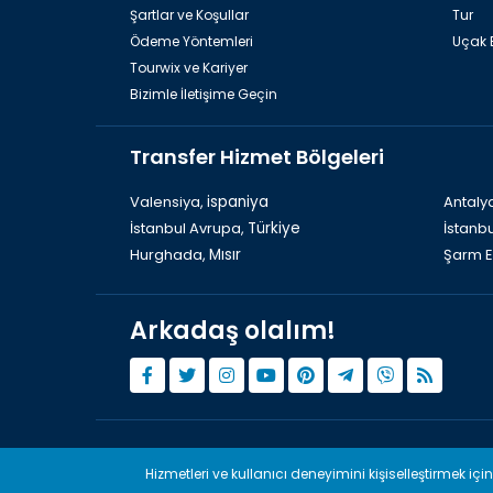
Şartlar ve Koşullar
Tur
Ödeme Yöntemleri
Uçak B
Tourwix ve Kariyer
Bizimle İletişime Geçin
Transfer Hizmet Bölgeleri
Valensiya,
ispaniya
Antaly
İstanbul Avrupa,
Türkiye
İstanb
Hurghada,
Mısır
Şarm E
Arkadaş olalım!
© Copyright 2015 - 2026,
Tourwix.de
TO
Hizmetleri ve kullanıcı deneyimini kişiselleştirmek içi