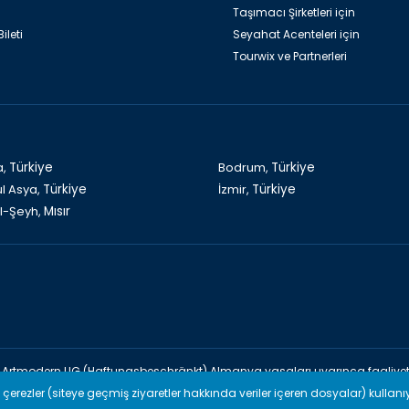
Taşımacı Şirketleri için
ileti
Seyahat Acenteleri için
Tourwix ve Partnerleri
a,
Türkiye
Bodrum,
Türkiye
ul Asya,
Türkiye
İzmir,
Türkiye
l-Şeyh,
Mısır
Artmodern UG (Haftungsbeschränkt) Almanya yasaları uyarınca faaliyet
URWİX & Venovas Travel (TÜRSAB: A-10960) Türkiye yasaları uyarınca faal
n çerezler (siteye geçmiş ziyaretler hakkında veriler içeren dosyalar) kullanı