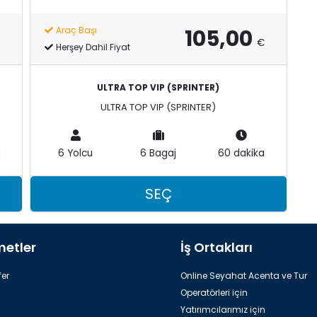
105,00
Araç Başı
€
Herşey Dahil Fiyat
ULTRA TOP VIP (SPRINTER)
ULTRA TOP VIP (SPRINTER)
a
6 Yolcu
6 Bagaj
60 dakika
SEÇ
metler
İş Ortakları
er
Online Seyahat Acenta ve Tur
Operatörleri için
Yatırımcılarımız için