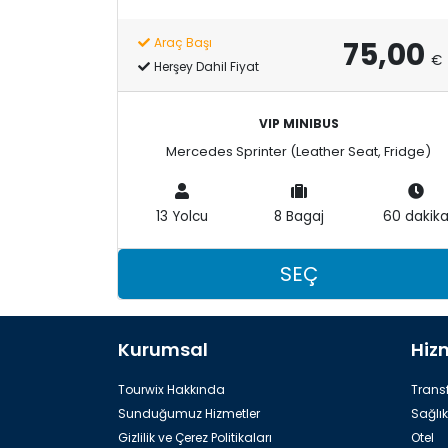
75,00
Araç Başı
€
Herşey Dahil Fiyat
VIP MINIBUS
Mercedes Sprinter (Leather Seat, Fridge)
13 Yolcu
8 Bagaj
60 dakik
SEÇ
Kurumsal
Hiz
Tourwix Hakkında
Transf
Sunduğumuz Hizmetler
Sağlık
Gizlilik ve Çerez Politikaları
Otel