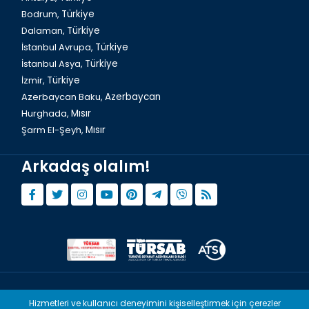
Bodrum,
Türkiye
Dalaman,
Türkiye
İstanbul Avrupa,
Türkiye
İstanbul Asya,
Türkiye
İzmir,
Türkiye
Azerbaycan Baku,
Azerbaycan
Hurghada,
Mısır
Şarm El-Şeyh,
Mısır
Arkadaş olalım!
İstanbulda Süleymaniye Camii
© Copyright 2015 - 2026,
Tourwix.de
Hizmetleri ve kullanıcı deneyimini kişiselleştirmek için çerezler