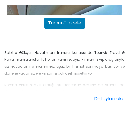
Tümünü İncele
Sabiha Gökçen Havalimanı transfer konusunda Tourwix Travel &
Havalimanı transfer ile her an yanınızdayız. Firmamız vip araçlarıyla
siz havaalanına iner inmez eşsiz bir hizmet sunmaya başlıyor ve
dönene kadar sizlere kendinizi çok özel hissettiriyor.
İstanbulda The House Hotel Bosphorus
Korona virüsün etkili olduğu şu dönemde özellikle de İstanbul’da
daha yoğun olduğunu düşünürsek, hijyen konusunda tedirgin
Detayları oku
olabilirsiniz. Sizleri çok iyi anlıyoruz ancak araçlarımızın şu ana
kadar bineceğiniz en hijyenik araçlar olacağını özellikle söylemeliyiz.
Sabiha Gökçen Havalimanı transfer bölgesinde İç Hatlar ve
Dış Hatlar
olmak üzere 2 adet terminal bulunmaktadır. Tourwix