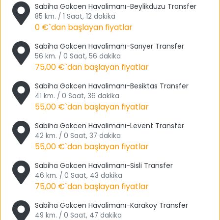
Sabiha Gokcen Havalimanı-Beylikduzu Transfer
Üsküdar’dır. Hepsi ayrı ayrı gezilip görülmesi gereken
85 km. / 1 Saat, 12 dakika
semtlerdir.
0 €
`dan başlayan fiyatlar
İstanbul denilince herkesin bir durup düşünmesi ve
Sabiha Gokcen Havalimanı-Sarıyer Transfer
ardından gezmesi gerekmektedir. Adına kitaplar yazılan,
56 km. / 0 Saat, 56 dakika
efsaneler anlatılan bu güzel şehrin her yerini gezmenin,
75,00 €
`dan başlayan fiyatlar
görmenin ve öğrenmenin herkes için önem arz ettiğini
düşünmekteyiz.
Sabiha Gokcen Havalimanı-Besiktas Transfer
41 km. / 0 Saat, 36 dakika
Anadolu Yakası Gezilecek Yerleri
55,00 €
`dan başlayan fiyatlar
Sabiha Gökçen Havalimanı transfer ile gideceğiniz
Sabiha Gokcen Havalimanı-Levent Transfer
yüzlerce güzel yer vardır. Şimdi sizlere onların bir
42 km. / 0 Saat, 37 dakika
55,00 €
`dan başlayan fiyatlar
kısmından bahsedeceğiz. Tourwix Travel & Havalimanı
transfer ile sayacağımız yerleri rahat ve konforlu şekilde
Sabiha Gokcen Havalimanı-Sisli Transfer
gezebilir ve anı yaşayabilirsiniz.
46 km. / 0 Saat, 43 dakika
75,00 €
`dan başlayan fiyatlar
Gezilecek yerlerimize tabiki Kız Kulesi ile başlıyoruz. Kız
Kulesi, Üsküdar semtinde yer almaktadır. Kız Kulesi’nin tam
Sabiha Gokcen Havalimanı-Karakoy Transfer
karşısında da Avrupa Yakası manzarası bulunmaktadır.
49 km. / 0 Saat, 47 dakika