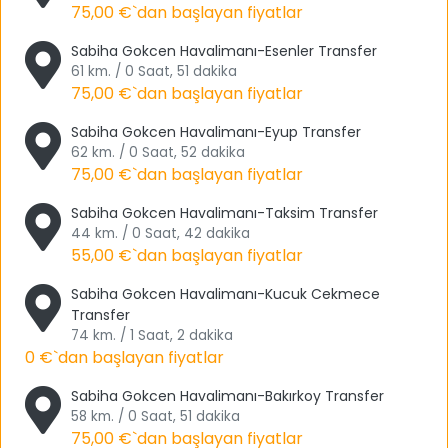
Gittiğinizde tam anlamıyla görsel bir şölen
75,00 €
`dan başlayan fiyatlar
yaşayacaksınız. Oradan ayrılmak istemeyeceğinizi
Sabiha Gokcen Havalimanı-Esenler Transfer
şimdiden size söylemek isteriz.
61 km. / 0 Saat, 51 dakika
75,00 €
`dan başlayan fiyatlar
Doğasever biriyseniz tercih etmeniz gereken bir diğer yer de
Polenezköy Tabiat Parkı’dır. Bu park, İstanbul’un en büyük
Sabiha Gokcen Havalimanı-Eyup Transfer
parkıdır. Trekking yapmak, koşu yapmak gibi aktivitelerinizi
62 km. / 0 Saat, 52 dakika
rahatça yapabileceğiniz bu yerde, doğayla iç içe
75,00 €
`dan başlayan fiyatlar
kalmanız da mümkün.
Sabiha Gokcen Havalimanı-Taksim Transfer
44 km. / 0 Saat, 42 dakika
İstanbul’un hep içini gezdim, biraz da İstanbul’a tepeden
55,00 €
`dan başlayan fiyatlar
bakayım diyorsanız, Yoros Kalesi’ni ziyaret edebilirsiniz.
Yoros Kalesi’nden Marmara Denizi’ni uzun uzun izleyebilir
Sabiha Gokcen Havalimanı-Kucuk Cekmece
ve eşsiz manzaranın tadını çıkarabilirsiniz.
Transfer
74 km. / 1 Saat, 2 dakika
Çocuk ruhunuzu hiçbir zaman kaybetmediniz değil mi? O
0 €
`dan başlayan fiyatlar
zaman bir diğer durağımız da Oyuncak Müzesi olsun.
Oyuncak Müzesi, Göztepe’de bulunmaktadır. Sunay Akın
Sabiha Gokcen Havalimanı-Bakırkoy Transfer
58 km. / 0 Saat, 51 dakika
tarafından kurulmuştur. Müze içerisinde yüzlerce farklı
75,00 €
`dan başlayan fiyatlar
oyuncak bulunmaktadır.