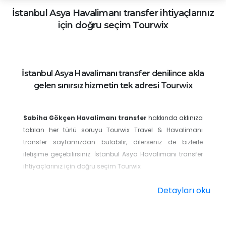
İstanbul Asya
Havalimanı transfer ihtiyaçlarınız
için doğru seçim Tourwix
İstanbul Asya Havalimanı transfer denilince akla
gelen sınırsız hizmetin tek adresi Tourwix
Sabiha Gökçen Havalimanı transfer
hakkında aklınıza
takılan her türlü soruyu Tourwix Travel & Havalimanı
transfer sayfamızdan bulabilir, dilerseniz de bizlerle
iletişime geçebilirsiniz. İstanbul Asya Havalimanı transfer
ihtiyaçlarınız için doğru seçim Tourwix
Siz havalimanından iner inmez sizleri karşılıyoruz. Hem
Detayları oku
güvenilir hem de konforlu araçlarımızla, gitmek istediğiniz
yere sizleri hızlı bir şekilde götürüyoruz. Bizi seçtiğiniz için
her an kendinizle gurur duyacaksınız. Araçlarımızın