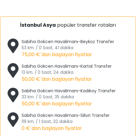
bakımını her an yaptırdığımız için yolda herhangi bir
sorunla da asla karşılaşmayacaksınız.
İstanbul Asya
popüler transfer rotaları
Uzun veya kısa yolculuğun her türlüsü yorucudur ancak
Tourwix Travel & Havalimanı transfer ile tüm
yorgunluğunuz gidecek ve her anın tadını çıkaracaksınız.
Sabiha Gokcen Havalimanı-Beykoz Transfer
53 km. / 0 Saat, 41 dakika
Gözde Kent İstanbul: Asya Yakası
75,00 €
`dan başlayan fiyatlar
Sabiha Gökçen Havalimanı transfer bölgelerinden
Sabiha Gokcen Havalimanı-Kartal Transfer
hangisine giderseniz gidin bir pişmanlık
13 km. / 0 Saat, 24 dakika
yaşamayacaksınız. Siz daha iner inmez her şey hazır
50,00 €
`dan başlayan fiyatlar
olacak ve size sadece Asya Yakası’nın keyfini sürmek
Sabiha Gokcen Havalimanı-Kadıkoy Transfer
kalacak.
33 km. / 0 Saat, 35 dakika
50,00 €
`dan başlayan fiyatlar
Asya Yakası’na Anadolu Yakası da denmektedir ve
Osmanlı zamanında beri kullanılmaktadır. Anadolu
Sabiha Gokcen Havalimanı-Silivri Transfer
Yakası’nın 14 tane ilçesi bulunmaktadır. Bu ilçeler; Adalar,
119 km. / 1 Saat, 32 dakika
Ataşehir, Beykoz, Çekmeköy, Kadıköy, Kartal, Maltepe,
0 €
`dan başlayan fiyatlar
Pendik, Sancaktepe, Sultanbeyli, Şile, Tuzla, Ümraniye ve