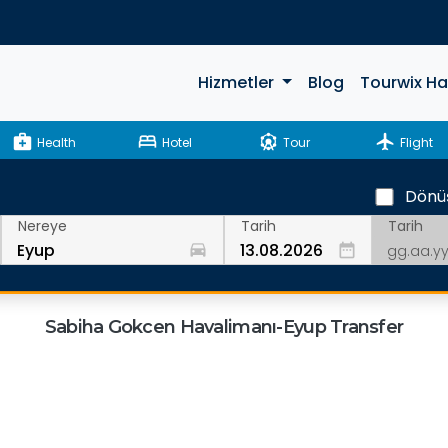
Hizmetler
Blog
Tourwix H
medical_services
bed
attractions
flight
Health
Hotel
Tour
Flight
Dönü
Tarih
Nereye
Tarih
drive_eta
date_range
Sabiha Gokcen Havalimanı-Eyup Transfer