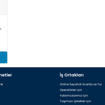
Mercedes Sprinter, VW Crafter, Toyota Commuter/Coaster
metler
İş Ortakları
er
Online Seyahat Acenta ve Tur
Operatörleri için
Yatırımcılarımız için
Taşımacı Şirketleri için