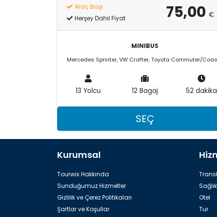
75,00
Araç Başı
€
Herşey Dahil Fiyat
MINIBUS
13 Yolcu
12 Bagaj
52 dakika
SEÇ
Kurumsal
Hiz
Tourwix Hakkında
Transf
Sunduğumuz Hizmetler
Sağlık
Gizlilik ve Çerez Politikaları
Otel
Şartlar ve Koşullar
Tur