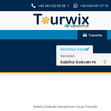
+90 242 322 55 55 |
+90 549 547 07 70
drive_eta
Transfer
Nereden
room
Sabiha Gokcen Havalimanı-Eyup Transfer