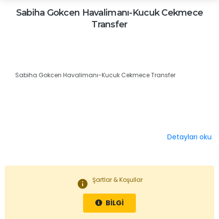
Sabiha Gokcen Havalimanı-Kucuk Cekmece
Transfer
Sabiha Gokcen Havalimanı-Kucuk Cekmece Transfer
Detayları oku
Şartlar & Koşullar
info
BİLGİ