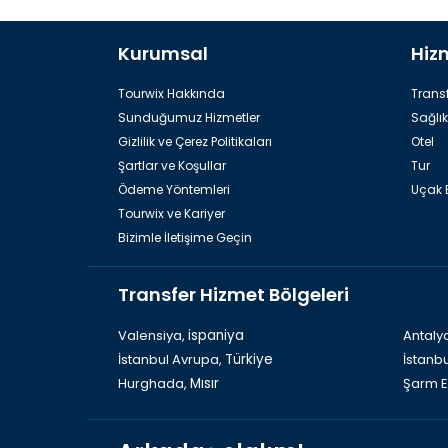
Kurumsal
Hiz
Rafting
Tourwix Hakkında
Transf
Sunduğumuz Hizmetler
Sağlık
Gizlilik ve Çerez Politikaları
Otel
Şartlar ve Koşullar
Tur
Ödeme Yöntemleri
Uçak B
Tourwix ve Kariyer
Bizimle İletişime Geçin
Antalya`da Akvaryum
Transfer Hizmet Bölgeleri
Valensiya,
ispaniya
Antaly
İstanbul Avrupa,
Türkiye
İstanb
Hurghada,
Mısır
Şarm E