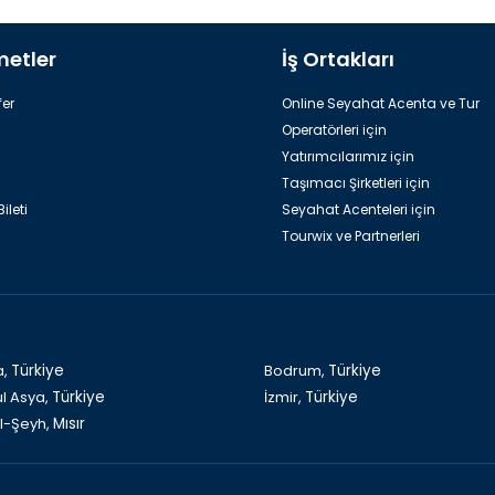
metler
İş Ortakları
Discovery Park
Dinopark
er
Online Seyahat Acenta ve Tur
Operatörleri için
Yatırımcılarımız için
Taşımacı Şirketleri için
ileti
Seyahat Acenteleri için
Tourwix ve Partnerleri
Yat Turu
Rodos
a,
Türkiye
Bodrum,
Türkiye
ul Asya,
Türkiye
İzmir,
Türkiye
l-Şeyh,
Mısır