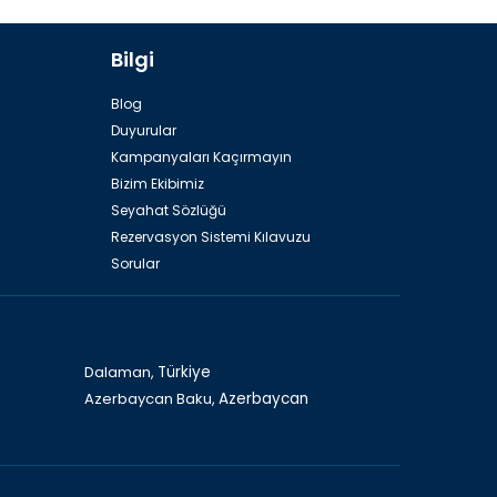
Bilgi
Tahtalı Dağının Tepesinde Teleferik
Blog
Duyurular
Kampanyaları Kaçırmayın
Bizim Ekibimiz
Seyahat Sözlüğü
Rezervasyon Sistemi Kılavuzu
Sorular
Kos Adası
Dalaman,
Türkiye
Azerbaycan Baku,
Azerbaycan