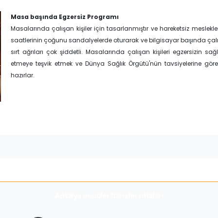
Masa başında Egzersiz Programı
Masalarında çalışan kişiler için tasarlanmıştır ve hareketsiz meslekle
saatlerinin çoğunu sandalyelerde oturarak ve bilgisayar başında çalışara
sırt ağrıları çok şiddetli. Masalarında çalışan kişileri egzersizin sağ
etmeye teşvik etmek ve Dünya Sağlık Örgütü'nün tavsiyelerine g
hazırlar.
Antalya
popüler transfer rotaları