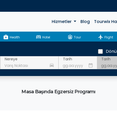
Hizmetler
Blog
Tourwix H
medical_services
bed
attractions
flight
Health
Hotel
Tour
Flight
Dönü
Tarih
Nereye
Tarih
drive_eta
date_range
Masa Başında Egzersiz Programı