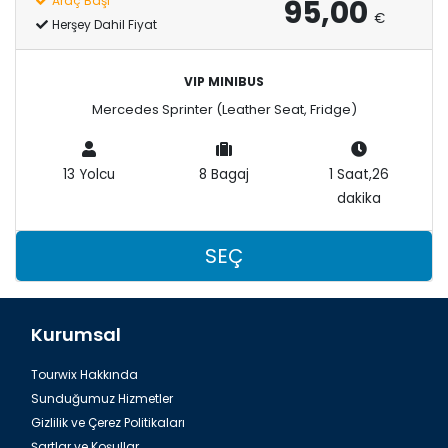
95,00
Araç Başı
€
Herşey Dahil Fiyat
VIP MINIBUS
Mercedes Sprinter (Leather Seat, Fridge)
13 Yolcu
8 Bagaj
1 Saat,26
dakika
SEÇ
Kurumsal
Tourwix Hakkında
Sunduğumuz Hizmetler
Gizlilik ve Çerez Politikaları
Şartlar ve Koşullar