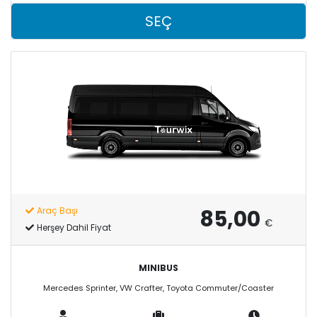
yalnızca arkanıza yaslanmak kalmaktadır.
SEÇ
Antalya Havalimanı- Avsallar Transfer Hizmet
Fiyatları Nelerdir?
Antalya Havalimanı-Avsallar Transfer Tourwix bünyesinde
Ekonomi, Minivan, Minibüs, VIP Vito, MIDIBUS, VIP Minibüs, Otobüs,
Luxury ve Premium gibi her bütçeye uygun birçok araç seçeneği
bulunmaktadır. Fiyat farklılıkları araç sınıfı ve transfer
konumlarına göre değişiklik göstermektedir.
85,00
Araç Başı
€
Herşey Dahil Fiyat
MINIBUS
Mercedes Sprinter, VW Crafter, Toyota Commuter/Coaster