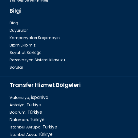
Tourwix ve Partnerleri
Bilgi
Blog
Duyurular
Antalya Havalimanı Belek Transfer Hizmetleri
Kampanyaları Kaçırmayın
Bizim Ekibimiz
Seyahat Sözlüğü
Rezervasyon Sistemi Kılavuzu
Sorular
Transfer Hizmet Bölgeleri
Valensiya,
ispaniya
Antalya,
Türkiye
Bodrum,
Türkiye
Türkiye`de Yeşil Kanyon Turu
Dalaman,
Türkiye
İstanbul Avrupa,
Türkiye
İstanbul Asya,
Türkiye