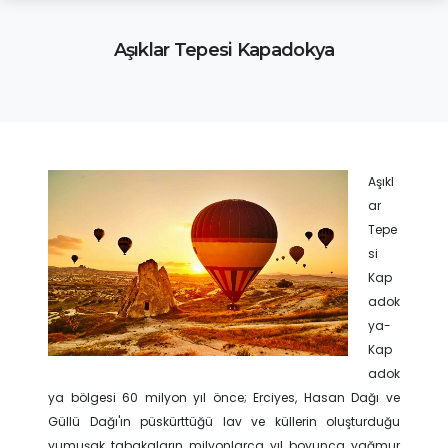
Aşıklar Tepesi Kapadokya
Aşıkl
ar
Tepe
si
Kap
adok
ya-
Kap
adok
ya bölgesi 60 milyon yıl önce; Erciyes, Hasan Dağı ve
Güllü Dağı'ın püskürttüğü lav ve küllerin oluşturduğu
yumuşak tabakaların milyonlarca yıl boyunca yağmur