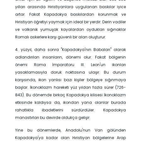
yılları arasında Hıristiyanlara uygulanan baskılar iyice
artar. Fakat Kapadokya baskılardan korunmak ve
Hıristiyan öğretiyi yaymak için ideal bir yerdir. Derin vadiler
ve volkanik yumuşak kayalardan oydukları sığınaklar
Romalı askerlere karşı güvenli bir alan oluşturur.
4. yüzyıl, daha sonra "Kapadokya'nın Babaları" olarak
adlandırılan insanların, dönemi olur. Fakat bölgenin
önemi Roma İmparatoru III. Leon'un ikonları
yasaklamasıyla doruk noktasına ulaşır. Bu durum
karşısında, ikon yanlısı bazı kişiler bölgeye sığınmaya
başlar. İkonoklazm hareketi yüz yıldan fazla sürer (726-
843). Bu dönemde birkaç Kapadokya kilisesi İkonoklazm
etkisinde kaldıysa da, ikondan yana olanlar burada
rahatlıkla ibadetlerini sürdürdüler. Kapadokya
manastırları bu devirde oldukça gelişir.
Yine bu dönemlerde, Anadolu'nun Van gölünden
Kapadokya'ya kadar olan Hıristiyan bölgelerine Arap