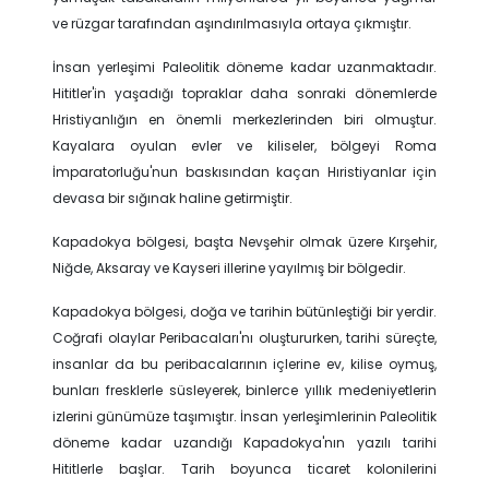
ve rüzgar tarafından aşındırılmasıyla ortaya çıkmıştır.
İnsan yerleşimi Paleolitik döneme kadar uzanmaktadır.
Hititler'in yaşadığı topraklar daha sonraki dönemlerde
Hristiyanlığın en önemli merkezlerinden biri olmuştur.
Kayalara oyulan evler ve kiliseler, bölgeyi Roma
İmparatorluğu'nun baskısından kaçan Hıristiyanlar için
devasa bir sığınak haline getirmiştir.
Kapadokya bölgesi, başta Nevşehir olmak üzere Kırşehir,
Niğde, Aksaray ve Kayseri illerine yayılmış bir bölgedir.
Kapadokya bölgesi, doğa ve tarihin bütünleştiği bir yerdir.
Coğrafi olaylar Peribacaları'nı oluştururken, tarihi süreçte,
insanlar da bu peribacalarının içlerine ev, kilise oymuş,
bunları fresklerle süsleyerek, binlerce yıllık medeniyetlerin
izlerini günümüze taşımıştır. İnsan yerleşimlerinin Paleolitik
döneme kadar uzandığı Kapadokya'nın yazılı tarihi
Hititlerle başlar. Tarih boyunca ticaret kolonilerini