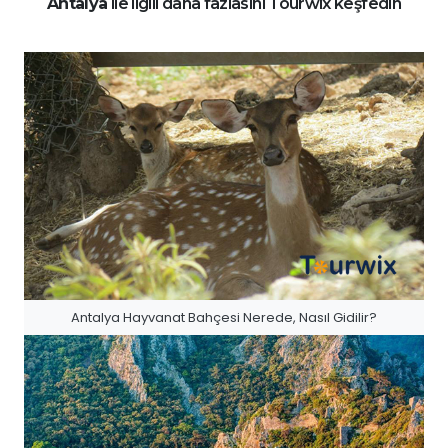
Antalya
ile ilgili daha fazlasını Tourwix keşfedin
Antalya Hayvanat Bahçesi Nerede, Nasıl Gidilir?