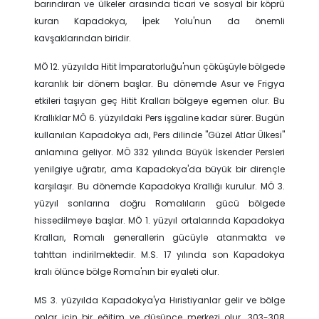
barındıran ve ülkeler arasında ticari ve sosyal bir köprü
kuran Kapadokya, İpek Yolu'nun da önemli
kavşaklarından biridir.
MÖ 12. yüzyılda Hitit İmparatorluğu'nun çöküşüyle bölgede
karanlık bir dönem başlar. Bu dönemde Asur ve Frigya
etkileri taşıyan geç Hitit Kralları bölgeye egemen olur. Bu
Krallıklar MÖ 6. yüzyıldaki Pers işgaline kadar sürer. Bugün
kullanılan Kapadokya adı, Pers dilinde "Güzel Atlar Ülkesi"
anlamına geliyor. MÖ 332 yılında Büyük İskender Persleri
yenilgiye uğratır, ama Kapadokya'da büyük bir dirençle
karşılaşır. Bu dönemde Kapadokya Krallığı kurulur. MÖ 3.
yüzyıl sonlarına doğru Romalıların gücü bölgede
hissedilmeye başlar. MÖ 1. yüzyıl ortalarında Kapadokya
Kralları, Romalı generallerin gücüyle atanmakta ve
tahttan indirilmektedir. M.S. 17 yılında son Kapadokya
kralı ölünce bölge Roma'nın bir eyaleti olur.
MS 3. yüzyılda Kapadokya'ya Hıristiyanlar gelir ve bölge
onlar için bir eğitim ve düşünce merkezi olur. 303-308