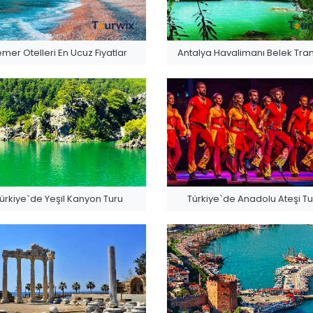
mer Otelleri En Ucuz Fiyatlar
Antalya Havalimanı Belek Tran
ürkiye`de Yeşil Kanyon Turu
Türkiye`de Anadolu Ateşi Tu