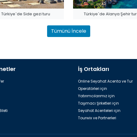
Türkiye`de Side gezi turu
Türkiye`de Alanya Şehir tu
Tümünü İncele
metler
İş Ortakları
Discovery Park
Dinopark
er
Online Seyahat Acenta ve Tur
Operatörleri için
Yatırımcılarımız için
Taşımacı Şirketleri için
ileti
Seyahat Acenteleri için
Tourwix ve Partnerleri
Yat Turu
Rodos