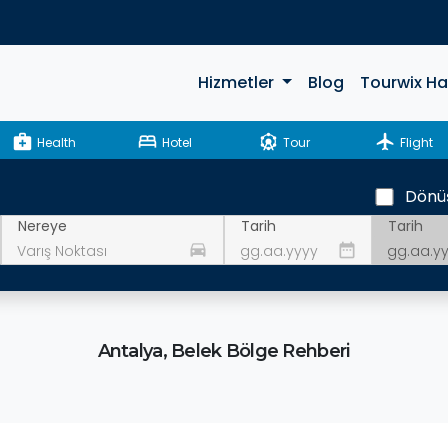
Hizmetler
Blog
Tourwix H
medical_services
bed
attractions
flight
Health
Hotel
Tour
Flight
Dönü
Tarih
Nereye
Tarih
drive_eta
date_range
Antalya, Belek Bölge Rehberi