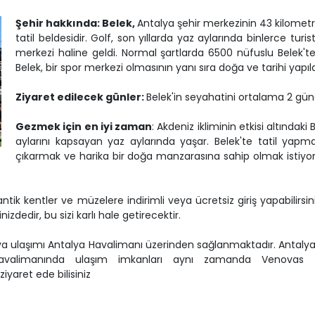
Şehir hakkında: Belek,
Antalya şehir merkezinin 43 kilometr
tatil beldesidir. Golf, son yıllarda yaz aylarında binlerce turis
merkezi haline geldi. Normal şartlarda 6500 nüfuslu Belek'te 
Belek, bir spor merkezi olmasının yanı sıra doğa ve tarihi yapı
Ziyaret edilecek günler:
Belek'in seyahatini ortalama 2 gün
Gezmek için en iyi zaman
: Akdeniz ikliminin etkisi altındak
aylarını kapsayan yaz aylarında yaşar. Belek'te tatil yapm
çıkarmak ve harika bir doğa manzarasına sahip olmak istiyo
 antik kentler ve müzelere indirimli veya ücretsiz giriş yapabilir
zdedir, bu sizi karlı hale getirecektir.
va ulaşımı Antalya Havalimanı üzerinden sağlanmaktadır. Antaly
ya Havalimanında ulaşım imkanları aynı zamanda Venovas 
iyaret ede bilisiniz