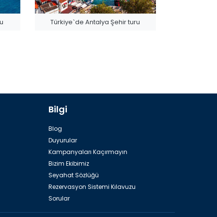
ru
Türkiye`de Antalya Şehir turu
Bilgi
Tahtalı Dağının Tepesinde Teleferik
Blog
Duyurular
Kampanyaları Kaçırmayın
Bizim Ekibimiz
Seyahat Sözlüğü
Rezervasyon Sistemi Kılavuzu
Sorular
Kos Adası