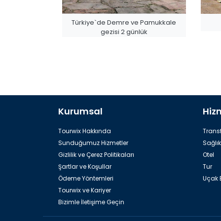
Türkiye`de Demre ve Pamukkale
gezisi 2 günlük
Kurumsal
Hiz
Rafting
Tourwix Hakkında
Transf
Sunduğumuz Hizmetler
Sağlık
Gizlilik ve Çerez Politikaları
Otel
Şartlar ve Koşullar
Tur
Ödeme Yöntemleri
Uçak B
Tourwix ve Kariyer
Bizimle İletişime Geçin
Antalya`da Akvaryum