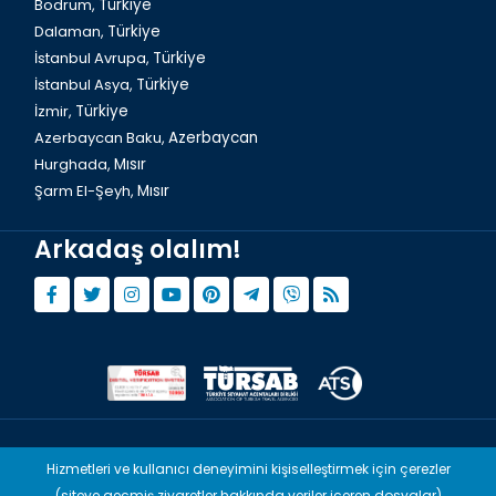
Bodrum,
Türkiye
Türkiye`de Yeşil Kanyon Turu
Dalaman,
Türkiye
İstanbul Avrupa,
Türkiye
İstanbul Asya,
Türkiye
İzmir,
Türkiye
Azerbaycan Baku,
Azerbaycan
Hurghada,
Mısır
Şarm El-Şeyh,
Mısır
Arkadaş olalım!
Türkiye`de Anadolu Ateşi Turu
© Copyright 2015 - 2026,
Tourwix.de
Hizmetleri ve kullanıcı deneyimini kişiselleştirmek için çerezler
(siteye geçmiş ziyaretler hakkında veriler içeren dosyalar)