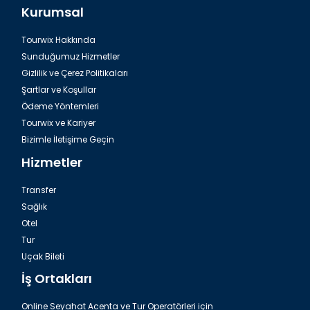
Kurumsal
Tourwix Hakkında
Antalya Havalimanı Belek Transfer
Sunduğumuz Hizmetler
Gizlilik ve Çerez Politikaları
Şartlar ve Koşullar
Ödeme Yöntemleri
Tourwix ve Kariyer
Bizimle İletişime Geçin
Hizmetler
Transfer
Sağlık
Otel
Tur
Havalimanı Side Transfer
Uçak Bileti
İş Ortakları
Online Seyahat Acenta ve Tur Operatörleri için