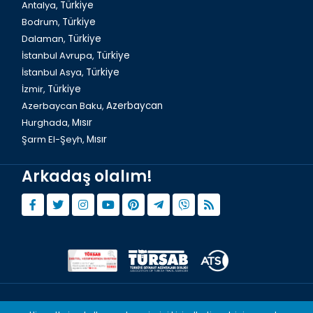
Antalya,
Türkiye
Bodrum,
Türkiye
Türkiye`de Yeşil Kanyon Turu
Dalaman,
Türkiye
İstanbul Avrupa,
Türkiye
İstanbul Asya,
Türkiye
İzmir,
Türkiye
Azerbaycan Baku,
Azerbaycan
Hurghada,
Mısır
Şarm El-Şeyh,
Mısır
Arkadaş olalım!
Türkiye`de Anadolu Ateşi Turu
© Copyright 2015 - 2026,
Tourwix.de