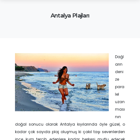
Antalya Plajları
Dağl
arın
deni
ze
para
lel
uzan
ması
nın
doğal sonucu olarak Antalya kıyılarında öyle güzel, o
kadar çok sayıda plaj oluşmuş ki çakıl taşı sevenlerden
ince kum tercih edenlere kadar herkesi mutlu edecek