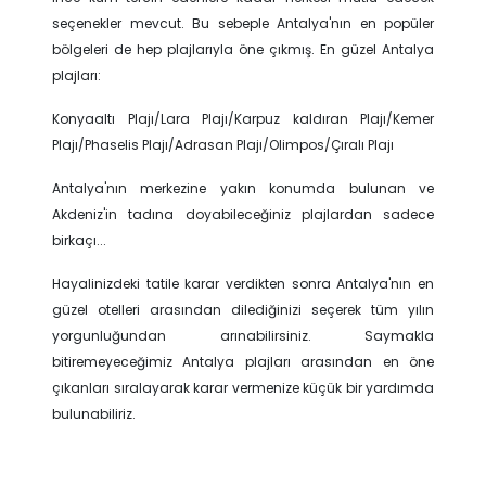
seçenekler mevcut. Bu sebeple Antalya'nın en popüler
bölgeleri de hep plajlarıyla öne çıkmış. En güzel Antalya
plajları:
Konyaaltı Plajı/Lara Plajı/Karpuz kaldıran Plajı/Kemer
Plajı/Phaselis Plajı/Adrasan Plajı/Olimpos/Çıralı Plajı
Antalya'nın merkezine yakın konumda bulunan ve
Akdeniz'in tadına doyabileceğiniz plajlardan sadece
birkaçı...
Hayalinizdeki tatile karar verdikten sonra Antalya'nın en
güzel otelleri arasından dilediğinizi seçerek tüm yılın
yorgunluğundan arınabilirsiniz. Saymakla
bitiremeyeceğimiz Antalya plajları arasından en öne
çıkanları sıralayarak karar vermenize küçük bir yardımda
bulunabiliriz.