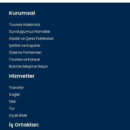
Kurumsal
Tourwix Hakkında
Antalya Havalimanı Belek Transfer
Sunduğumuz Hizmetler
Gizlilik ve Çerez Politikaları
Şartlar ve Koşullar
Ödeme Yöntemleri
Tourwix ve Kariyer
Bizimle İletişime Geçin
Hizmetler
Transfer
Sağlık
Otel
Tur
Havalimanı Side Transfer
Uçak Bileti
İş Ortakları