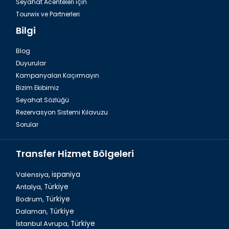
Seyahat Acenteleri için
Tourwix ve Partnerleri
Bilgi
Blog
Duyurular
Antalya Havalimanı Belek Transfer Hizmetleri
Kampanyaları Kaçırmayın
Bizim Ekibimiz
Seyahat Sözlüğü
Rezervasyon Sistemi Kılavuzu
Sorular
Transfer Hizmet Bölgeleri
Valensiya,
ispaniya
Antalya,
Türkiye
Bodrum,
Türkiye
Türkiye`de Yeşil Kanyon Turu
Dalaman,
Türkiye
İstanbul Avrupa,
Türkiye