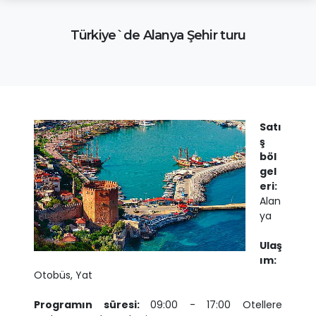
Türkiye`de Alanya Şehir turu
Satı
ş
böl
gel
eri:
Alan
ya
Ulaş
ım:
Otobüs, Yat
Programın süresi:
09:00 - 17:00 Otellere