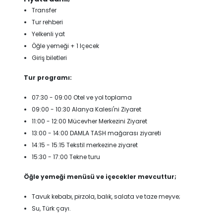
Transfer
Tur rehberi
Yelkenli yat
Öğle yemeği + 1 Içecek
Giriş biletleri
Tur programı:
07:30 - 09:00 Otel ve yol toplama
09:00 - 10:30 Alanya Kalesi'ni Ziyaret
11:00 - 12:00 Mücevher Merkezini Ziyaret
13:00 - 14:00 DAMLA TASH mağarası ziyareti
14:15 - 15:15 Tekstil merkezine ziyaret
15:30 - 17:00 Tekne turu
Öğle yemeği menüsü ve içecekler mevcuttur;
Tavuk kebabı, pirzola, balık, salata ve taze meyve;
Su, Türk çayı.