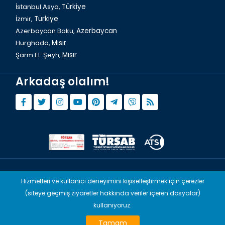
İstanbul Asya,
Türkiye
İzmir,
Türkiye
Azerbaycan Baku,
Azerbaycan
Hurghada,
Mısır
Şarm El-Şeyh,
Mısır
Arkadaş olalım!
Türkiye`de Anadolu Ateşi Turu
© Copyright 2015 - 2026,
Tourwix.de
Hizmetleri ve kullanıcı deneyimini kişiselleştirmek için çerezler
(siteye geçmiş ziyaretler hakkında veriler içeren dosyalar)
Artmodern UG (Haftungsbeschränkt) Almanya yasaları uyarınca
faaliyet göstermektedir
kullanıyoruz.
TOURWİX & Venovas Travel (TÜRSAB: A-10960) Türkiye yasaları
Tamam
uyarınca faaliyet göstermektedir