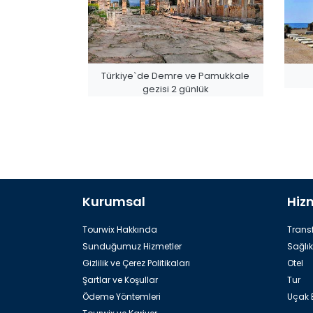
Türkiye`de Demre ve Pamukkale
gezisi 2 günlük
Kurumsal
Hiz
Rafting
Tourwix Hakkında
Transf
Sunduğumuz Hizmetler
Sağlık
Gizlilik ve Çerez Politikaları
Otel
Şartlar ve Koşullar
Tur
Ödeme Yöntemleri
Uçak B