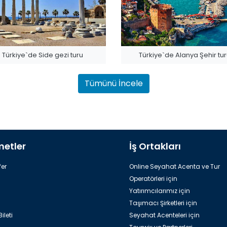
Türkiye`de Side gezi turu
Türkiye`de Alanya Şehir tu
Tümünü İncele
metler
İş Ortakları
Discovery Park
Dinopark
er
Online Seyahat Acenta ve Tur
Operatörleri için
Yatırımcılarımız için
Taşımacı Şirketleri için
ileti
Seyahat Acenteleri için