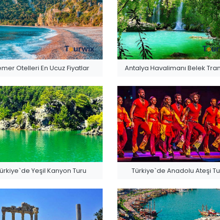
mer Otelleri En Ucuz Fiyatlar
Antalya Havalimanı Belek Tran
ürkiye`de Yeşil Kanyon Turu
Türkiye`de Anadolu Ateşi Tu