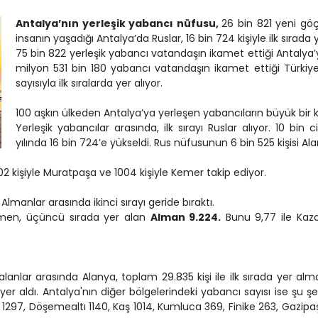
Antalya’nın yerleşik yabancı nüfusu,
26 bin 821 yeni göç
insanın yaşadığı Antalya’da Ruslar, 16 bin 724 kişiyle ilk sırada 
75 bin 822 yerleşik yabancı vatandaşın ikamet ettiği Antalya’ya 
milyon 531 bin 180 yabancı vatandaşın ikamet ettiği Türkiy
sayısıyla ilk sıralarda yer alıyor.
100 aşkın ülkeden Antalya’ya yerleşen yabancıların büyük bir k
Yerleşik yabancılar arasında, ilk sırayı Ruslar alıyor. 10 bin
yılında 16 bin 724’e yükseldi. Rus nüfusunun 6 bin 525 kişisi Al
802 kişiyle Muratpaşa ve 1004 kişiyle Kemer takip ediyor.
Almanlar arasında ikinci sırayı geride bıraktı.
ağmen, üçüncü sırada yer alan
Alman 9.224.
Bunu 9,77 ile Kazak
alanlar arasında Alanya, toplam 29.835 kişi ile ilk sırada yer alma
 yer aldı. Antalya'nın diğer bölgelerindeki yabancı sayısı ise şu
1297, Döşemealtı 1140, Kaş 1014, Kumluca 369, Finike 263, Gazipaşa