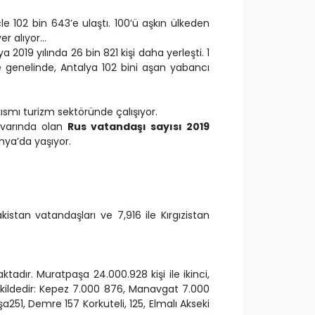
le 102 bin 643’e ulaştı. 100’ü aşkın ülkeden
yer alıyor…
2019 yılında 26 bin 821 kişi daha yerleşti. 1
e genelinde, Antalya 102 bini aşan yabancı
ısmı turizm sektöründe çalışıyor.
 civarında olan
Rus vatandaşı sayısı 2019
anya’da yaşıyor.
istan vatandaşları ve 7,916 ile Kırgızistan
ktadır. Muratpaşa 24.000.928 kişi ile ikinci,
 şekildedir: Kepez 7.000 876, Manavgat 7.000
251, Demre 157 Korkuteli, 125, Elmalı Akseki