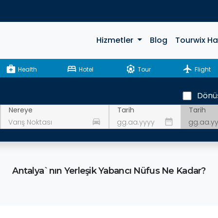
Hizmetler
Blog
Tourwix H
medical_services
bed
attractions
flight
Health
Hotel
Tour
Flight
Dönü
Tarih
Nereye
Tarih
drive_eta
date_range
Antalya`nın Yerleşik Yabancı Nüfus Ne Kadar?