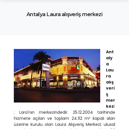
Antalya Laura alışveriş merkezi
Ant
aly
a
Lau
ra
alış
veri
ş
mer
kez
i
;
Lara'nın merkezindedir. 25.12.2004 tarihinde
hizmete açılan ve toplam 24.112 m² kapalı alan
üzerine kurulu olan Laura Alışveriş Merkezi; ulusal