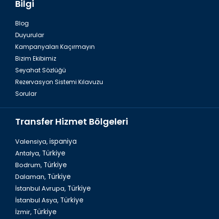
Bilgi
Blog
Duyurular
Antalya Havalimanı Belek Transfer Hizmetleri
Kampanyaları Kaçırmayın
Bizim Ekibimiz
Seyahat Sözlüğü
Rezervasyon Sistemi Kılavuzu
Sorular
Transfer Hizmet Bölgeleri
Valensiya,
ispaniya
Antalya,
Türkiye
Bodrum,
Türkiye
Türkiye`de Yeşil Kanyon Turu
Dalaman,
Türkiye
İstanbul Avrupa,
Türkiye
İstanbul Asya,
Türkiye
İzmir,
Türkiye