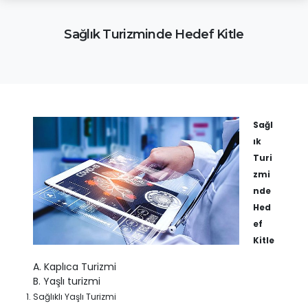
Sağlık Turizminde Hedef Kitle
Sağl
ık
Turi
zmi
nde
Hed
ef
Kitle
A. Kaplıca Turizmi
B. Yaşlı turizmi
Sağlıklı Yaşlı Turizmi