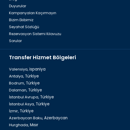
Duyurular
Antalya Havalimanı Belek Transfer Hizmetleri
Kampanyaları Kaçırmayın
Bizim Ekibimiz
Seyahat Sözlüğü
Rezervasyon Sistemi Kılavuzu
Sorular
Transfer Hizmet Bölgeleri
Valensiya,
ispaniya
Antalya,
Türkiye
Bodrum,
Türkiye
Türkiye`de Yeşil Kanyon Turu
Dalaman,
Türkiye
İstanbul Avrupa,
Türkiye
İstanbul Asya,
Türkiye
İzmir,
Türkiye
Azerbaycan Baku,
Azerbaycan
Hurghada,
Mısır