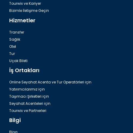
Tourwix ve Kariyer
Bizimle İletişime Geçin
Hizmetler
Transfer
Sağlık
Otel
Tur
Havalimanı Side Transfer
Uçak Bileti
İş Ortakları
Online Seyahat Acenta ve Tur Operatörleri için
Yatırımcılarımız için
Taşımacı Şirketleri için
Seyahat Acenteleri için
Tourwix ve Partnerleri
Bilgi
Blog