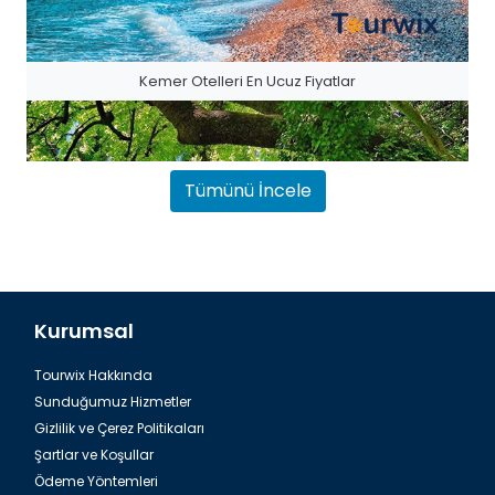
Kemer Otelleri En Ucuz Fiyatlar
Tümünü İncele
Kurumsal
Tourwix Hakkında
Antalya Havalimanı Belek Transfer
Sunduğumuz Hizmetler
Gizlilik ve Çerez Politikaları
Şartlar ve Koşullar
Ödeme Yöntemleri