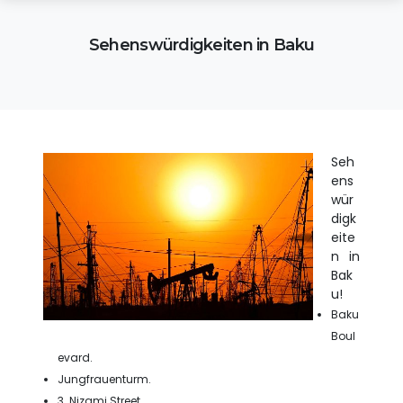
Sehenswürdigkeiten in Baku
Seh
ens
wür
digk
eite
n in
Bak
u!
Baku
Boul
evard.
Jungfrauenturm.
3. Nizami Street.