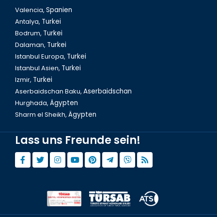
Valencia,
Spanien
Antalya,
Turkei
Bodrum,
Turkei
Aserbaidschan, Shah Reis
Dalaman,
Turkei
Istanbul Europa,
Turkei
Istanbul Asien,
Turkei
Izmir,
Turkei
Aserbaidschan Baku,
Aserbaidschan
Hurghada,
Ägypten
Sharm el Sheikh,
Ägypten
Lass uns Freunde sein!
Aserbaidschan Baku`s beste Restaurants