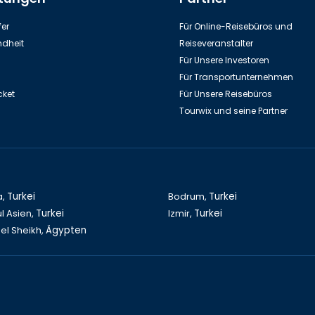
erbaidschan Baku, Qobustan
Aserbaidschan Baku,
er
Für Online-Reisebüros und
Nationalpark
Staatsflaggenplatz
dheit
Reiseveranstalter
Für Unsere Investoren
Für Transportunternehmen
cket
Für Unsere Reisebüros
Tourwix und seine Partner
aidschan Baku, Jungfrauenturm
Aserbaidschan Baku, Sirvansa
Palast
a,
Turkei
Bodrum,
Turkei
l Asien,
Turkei
Izmir,
Turkei
el Sheikh,
Ägypten