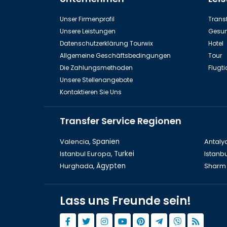
Aserbaidschan Baku, Flammentürme
As
Unser Firmenprofil
Transf
Unsere Leistungen
Gesun
Datenschutzerklärung Tourwix
Hotel
Allgemeine Geschäftsbedingungen
Tour
Die Zahlungsmethoden
Flugti
Unsere Stellenangebote
Kontaktieren Sie Uns
Transfer Service Regionen
Aserbaidschan Baku, Ateshgah
Aserb
Valencia,
Spanien
Antaly
Istanbul Europa,
Turkei
Istanbu
Hurghada,
Ägypten
Sharm 
Lass uns Freunde sein!
Sehenswürdigkeiten in Baku