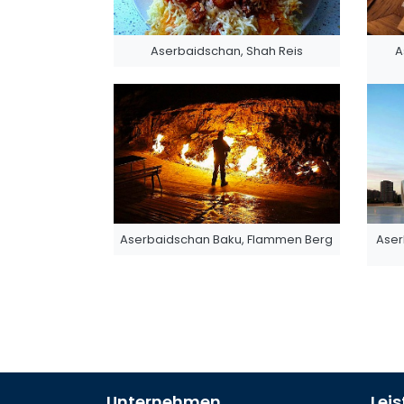
Aserbaidschan, Shah Reis
A
Aserbaidschan Baku, Flammen Berg
Aser
Unternehmen
Lei