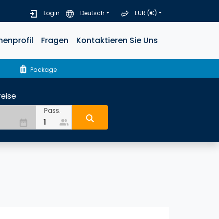
Login
Deutsch
EUR (€)
menprofil
Fragen
Kontaktieren Sie Uns
luggage
Package
eise
Pass.
people_alt
date_range