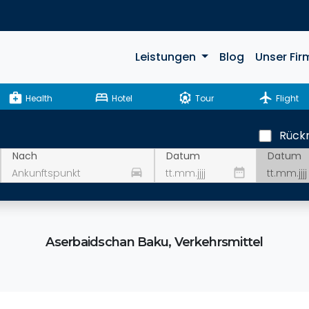
Leistungen
Blog
Unser Fir
medical_services
bed
attractions
flight
Health
Hotel
Tour
Flight
Rückr
Datum
Nach
Datum
drive_eta
date_range
Aserbaidschan Baku, Verkehrsmittel