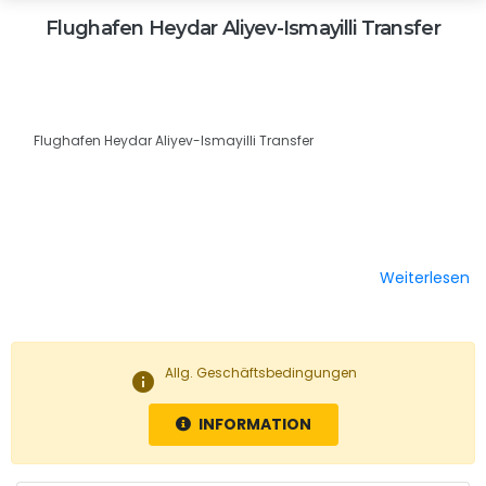
Flughafen Heydar Aliyev-Ismayilli Transfer
Flughafen Heydar Aliyev-Ismayilli Transfer
Weiterlesen
Allg. Geschäftsbedingungen
info
INFORMATION