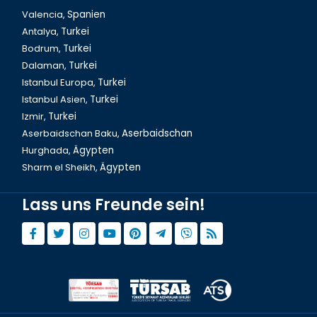
Valencia,
Spanien
Antalya,
Turkei
Bodrum,
Turkei
Aserbaidschan, Shah Reis
Dalaman,
Turkei
Istanbul Europa,
Turkei
Istanbul Asien,
Turkei
Izmir,
Turkei
Aserbaidschan Baku,
Aserbaidschan
Hurghada,
Ägypten
Sharm el Sheikh,
Ägypten
Lass uns Freunde sein!
Aserbaidschan Baku`s beste Restaurants