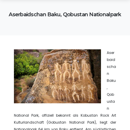
Aserbaidschan Baku, Qobustan Nationalpark
Aser
baid
scha
n
Baku
,
Qob
usta
n
National Park, offiziell bekannt als Kobustan Rock Art
Kulturlandschaft (Gobustan National Park), liegt der
Nationalpark 64 km von Baku entfernt. Am südöstlichen