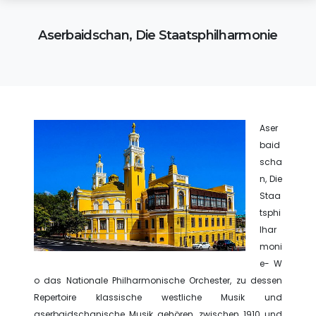
Aserbaidschan, Die Staatsphilharmonie
Aser
baid
scha
n, Die
Staa
tsphi
lhar
moni
e- W
o das Nationale Philharmonische Orchester, zu dessen
Repertoire klassische westliche Musik und
aserbaidschanische Musik gehören, zwischen 1910 und