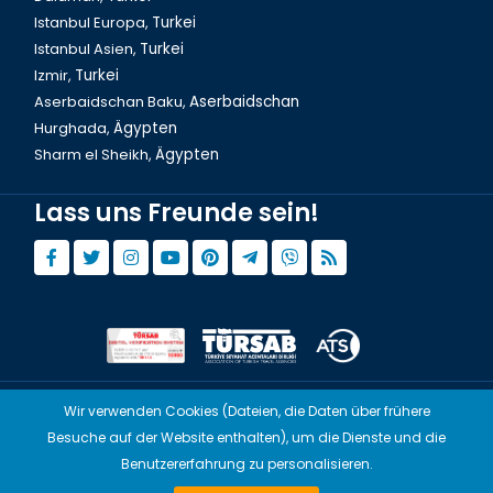
Istanbul Europa,
Turkei
Istanbul Asien,
Turkei
Izmir,
Turkei
Aserbaidschan Baku,
Aserbaidschan
Hurghada,
Ägypten
Sharm el Sheikh,
Ägypten
Lass uns Freunde sein!
Aserbaidschan Baku`s beste Restaurants
Wir verwenden Cookies (Dateien, die Daten über frühere
© Copyright 2015 - 2026,
Tourwix.de
Besuche auf der Website enthalten), um die Dienste und die
Artmodern UG (Haftungsbeschränkt) Arbeitet mit
Benutzererfahrung zu personalisieren.
Übereinstimmenden Gesetzen von Deutschland