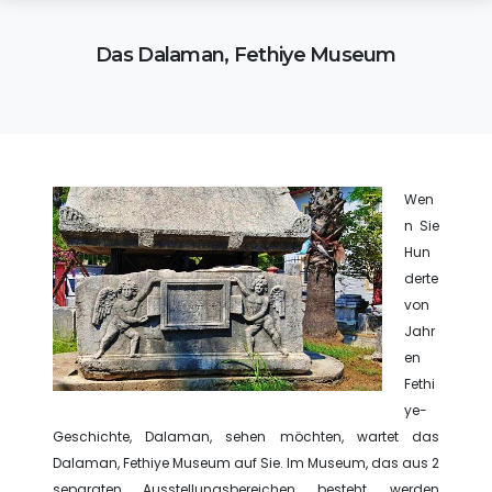
Das Dalaman, Fethiye Museum
Wen
n Sie
Hun
derte
von
Jahr
en
Fethi
ye-
Geschichte, Dalaman, sehen möchten, wartet das
Dalaman, Fethiye Museum auf Sie. Im Museum, das aus 2
separaten Ausstellungsbereichen besteht, werden