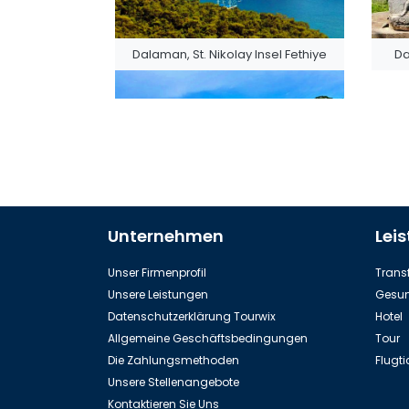
Dalaman, St. Nikolay Insel Fethiye
Da
Die Dalaman, Fethiye Karaköy Stadt
Unternehmen
Lei
Unser Firmenprofil
Transf
Unsere Leistungen
Gesun
Datenschutzerklärung Tourwix
Hotel
Allgemeine Geschäftsbedingungen
Tour
Die Zahlungsmethoden
Flugti
Unsere Stellenangebote
Kontaktieren Sie Uns