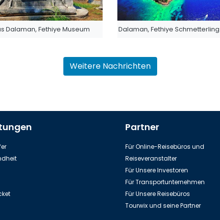
s Dalaman, Fethiye Museum
Dalaman, Fethiye Schmetterling 
Weitere Nachrichten
stungen
Partner
er
Für Online-Reisebüros und
dheit
Reiseveranstalter
Für Unsere Investoren
Für Transportunternehmen
cket
Für Unsere Reisebüros
Tourwix und seine Partner