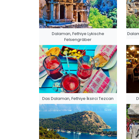
Dalaman, Fethiye Lykische
Dalam
Felsengräber
Das Dalaman, Fethiye İksirci Tezcan
D