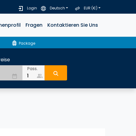
Login
Deutsch
EUR (€)
menprofil
Fragen
Kontaktieren Sie Uns
luggage
Package
eise
Pass.
people_alt
date_range