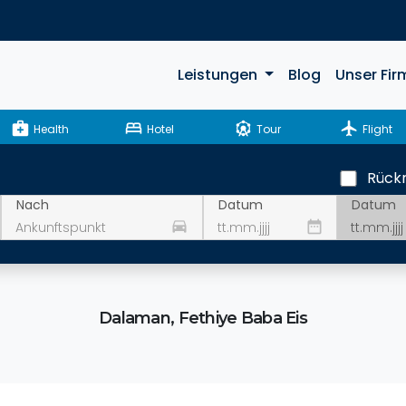
Leistungen
Blog
Unser Fir
medical_services
bed
attractions
flight
Health
Hotel
Tour
Flight
Rückr
Datum
Nach
Datum
drive_eta
date_range
Dalaman, Fethiye Baba Eis