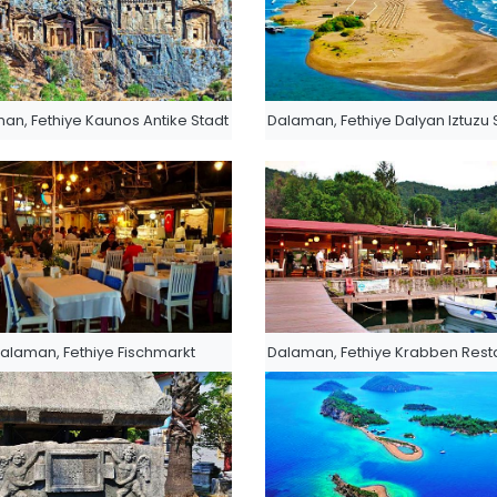
an, Fethiye Kaunos Antike Stadt
Dalaman, Fethiye Dalyan Iztuzu 
alaman, Fethiye Fischmarkt
Dalaman, Fethiye Krabben Rest