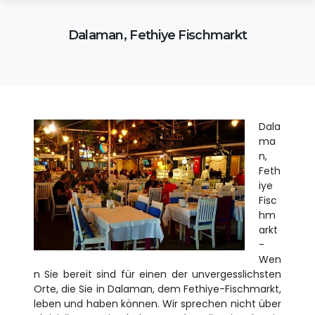
Dalaman, Fethiye Fischmarkt
Dala
ma
n,
Feth
iye
Fisc
hm
arkt
-
Wen
n Sie bereit sind für einen der unvergesslichsten
Orte, die Sie in Dalaman, dem Fethiye-Fischmarkt,
leben und haben können. Wir sprechen nicht über