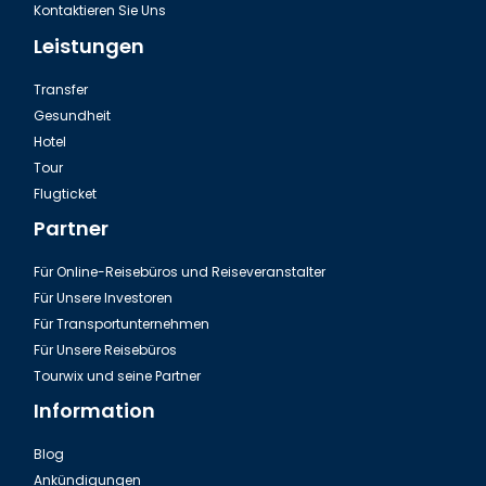
Kontaktieren Sie Uns
Leistungen
Transfer
Gesundheit
Hotel
Tour
Dalaman, Fethiye Romantisches einzigartiges Restaurant
Flugticket
Partner
Für Online-Reisebüros und Reiseveranstalter
Für Unsere Investoren
Für Transportunternehmen
Für Unsere Reisebüros
Tourwix und seine Partner
Information
Blog
Ankündigungen
Das Dalaman, Fethiye İksirci Tezcan